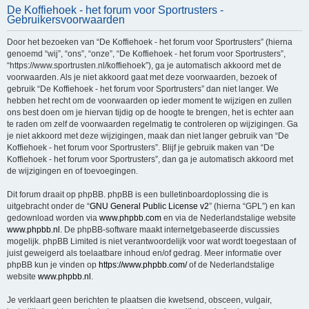
De Koffiehoek - het forum voor Sportrusters -
e
Gebruikersvoorwaarden
k
Door het bezoeken van “De Koffiehoek - het forum voor Sportrusters” (hierna
genoemd “wij”, “ons”, “onze”, “De Koffiehoek - het forum voor Sportrusters”,
“https://www.sportrusten.nl/koffiehoek”), ga je automatisch akkoord met de
voorwaarden. Als je niet akkoord gaat met deze voorwaarden, bezoek of
gebruik “De Koffiehoek - het forum voor Sportrusters” dan niet langer. We
hebben het recht om de voorwaarden op ieder moment te wijzigen en zullen
ons best doen om je hiervan tijdig op de hoogte te brengen, het is echter aan
te raden om zelf de voorwaarden regelmatig te controleren op wijzigingen. Ga
je niet akkoord met deze wijzigingen, maak dan niet langer gebruik van “De
Koffiehoek - het forum voor Sportrusters”. Blijf je gebruik maken van “De
Koffiehoek - het forum voor Sportrusters”, dan ga je automatisch akkoord met
de wijzigingen en of toevoegingen.
Dit forum draait op phpBB. phpBB is een bulletinboardoplossing die is
uitgebracht onder de “
GNU General Public License v2
” (hierna “GPL”) en kan
gedownload worden via
www.phpbb.com
en via de Nederlandstalige website
www.phpbb.nl
. De phpBB-software maakt internetgebaseerde discussies
mogelijk. phpBB Limited is niet verantwoordelijk voor wat wordt toegestaan of
juist geweigerd als toelaatbare inhoud en/of gedrag. Meer informatie over
phpBB kun je vinden op
https://www.phpbb.com/
of de Nederlandstalige
website
www.phpbb.nl
.
Je verklaart geen berichten te plaatsen die kwetsend, obsceen, vulgair,