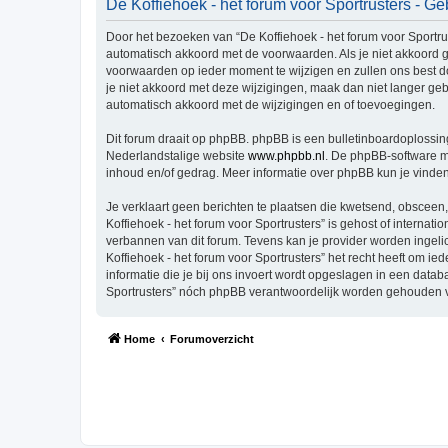
De Koffiehoek - het forum voor Sportrusters - 
Door het bezoeken van “De Koffiehoek - het forum voor Sportruste
automatisch akkoord met de voorwaarden. Als je niet akkoord g
voorwaarden op ieder moment te wijzigen en zullen ons best doe
je niet akkoord met deze wijzigingen, maak dan niet langer gebr
automatisch akkoord met de wijzigingen en of toevoegingen.
Dit forum draait op phpBB. phpBB is een bulletinboardoplossing
Nederlandstalige website
www.phpbb.nl
. De phpBB-software ma
inhoud en/of gedrag. Meer informatie over phpBB kun je vinde
Je verklaart geen berichten te plaatsen die kwetsend, obsceen, 
Koffiehoek - het forum voor Sportrusters” is gehost of interna
verbannen van dit forum. Tevens kan je provider worden inge
Koffiehoek - het forum voor Sportrusters” het recht heeft om ied
informatie die je bij ons invoert wordt opgeslagen in een data
Sportrusters” nóch phpBB verantwoordelijk worden gehouden v
Home
Forumoverzicht