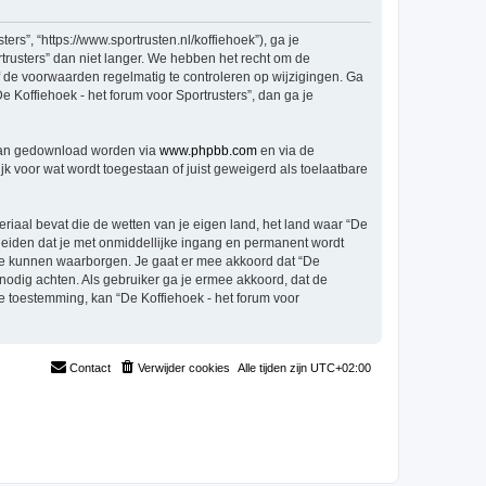
rs”, “https://www.sportrusten.nl/koffiehoek”), ga je
trusters” dan niet langer. We hebben het recht om de
f de voorwaarden regelmatig te controleren op wijzigingen. Ga
e Koffiehoek - het forum voor Sportrusters”, dan ga je
 kan gedownload worden via
www.phpbb.com
en via de
k voor wat wordt toegestaan of juist geweigerd als toelaatbare
eriaal bevat die de wetten van je eigen land, het land waar “De
 leiden dat je met onmiddellijke ingang en permanent wordt
te kunnen waarborgen. Je gaat er mee akkoord dat “De
t nodig achten. Als gebruiker ga je ermee akkoord, dat de
je toestemming, kan “De Koffiehoek - het forum voor
Contact
Verwijder cookies
Alle tijden zijn
UTC+02:00