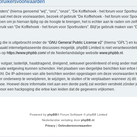
Gebruikersvoorwaarden
rs” (hierna genoemd “wij”, “ons”, “onze”, “De Koffiehoek - het forum voor Sportruste
aat met deze voorwaarden, bezoek of gebruik “De Koffiehoek - het forum voor Spor
n om je hiervan tijdig op de hoogte te brengen, het is echter aan te raden om zel
uik van “De Koffiehoek - het forum voor Sportrusters”. Blijf je gebruik maken van “D
 die is uitgebracht onder de “
GNU General Public License v2
” (hierna “GPL”) en
akt internetgebaseerde discussies mogelijk. phpBB Limited is niet verantwoordelij
n op
https://www.phpbb.com/
of de Nederlandstalige website
www.phpbb.nl
.
vulgair, lasterlijk, haatdragend, dreigend, seksueel georiënteerd of enig ander mat
tionale wetgeving kunnen schenden. Het plaatsen van dergelijke berichten kan ertoe
licht. De IP-adressen van alle berichten worden opgeslagen om deze voorwaarden 
er onderwerp te verwijderen, te wijzigen, te sluiten of te verplaatsen wanneer zij di
base. Hoewel deze informatie niet aan een derde partij zal worden verstrekt zónder 
oor een hackpoging die ertoe kan leiden dat de gegevens vrijkomen.
Powered by
phpBB
® Forum Software © phpBB Limited
Nederlandse vertaling door
phpBB.nl
.
Privacy
|
Gebruikersvoorwaarden