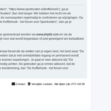
rs”, “https://www.sportrusten.nl/koffiehoek”), ga je
trusters” dan niet langer. We hebben het recht om de
f de voorwaarden regelmatig te controleren op wijzigingen. Ga
e Koffiehoek - het forum voor Sportrusters”, dan ga je
 kan gedownload worden via
www.phpbb.com
en via de
k voor wat wordt toegestaan of juist geweigerd als toelaatbare
eriaal bevat die de wetten van je eigen land, het land waar “De
 leiden dat je met onmiddellijke ingang en permanent wordt
te kunnen waarborgen. Je gaat er mee akkoord dat “De
t nodig achten. Als gebruiker ga je ermee akkoord, dat de
je toestemming, kan “De Koffiehoek - het forum voor
Contact
Verwijder cookies
Alle tijden zijn
UTC+02:00