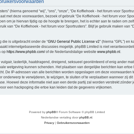
Gebruikersvoorwaarden
rs” (hierna genoemd “wij”, “ons”, “onze”, “De Koffiehoek - het forum voor Sportruste
aat met deze voorwaarden, bezoek of gebruik “De Koffiehoek - het forum voor Spor
n om je hiervan tijdig op de hoogte te brengen, het is echter aan te raden om zel
uik van “De Koffiehoek - het forum voor Sportrusters”. Blijf je gebruik maken van “D
 die is uitgebracht onder de “
GNU General Public License v2
” (hierna “GPL”) en
akt internetgebaseerde discussies mogelijk. phpBB Limited is niet verantwoordelij
n op
https://www.phpbb.com/
of de Nederlandstalige website
www.phpbb.nl
.
vulgair, lasterlijk, haatdragend, dreigend, seksueel georiënteerd of enig ander mat
tionale wetgeving kunnen schenden. Het plaatsen van dergelijke berichten kan ertoe
licht. De IP-adressen van alle berichten worden opgeslagen om deze voorwaarden 
er onderwerp te verwijderen, te wijzigen, te sluiten of te verplaatsen wanneer zij di
base. Hoewel deze informatie niet aan een derde partij zal worden verstrekt zónder 
oor een hackpoging die ertoe kan leiden dat de gegevens vrijkomen.
Powered by
phpBB
® Forum Software © phpBB Limited
Nederlandse vertaling door
phpBB.nl
.
Privacy
|
Gebruikersvoorwaarden