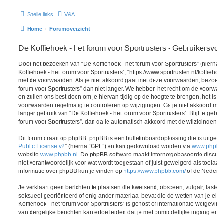
Snelle links
V&A
Home
Forumoverzicht
De Koffiehoek - het forum voor Sportrusters - Gebruikers
Door het bezoeken van “De Koffiehoek - het forum voor Sportrusters” (hiern
Koffiehoek - het forum voor Sportrusters”, “https://www.sportrusten.nl/koffie
met de voorwaarden. Als je niet akkoord gaat met deze voorwaarden, bezoek
forum voor Sportrusters” dan niet langer. We hebben het recht om de voor
en zullen ons best doen om je hiervan tijdig op de hoogte te brengen, het is
voorwaarden regelmatig te controleren op wijzigingen. Ga je niet akkoord 
langer gebruik van “De Koffiehoek - het forum voor Sportrusters”. Blijf je g
forum voor Sportrusters”, dan ga je automatisch akkoord met de wijzigingen
Dit forum draait op phpBB. phpBB is een bulletinboardoplossing die is uitge
Public License v2
” (hierna “GPL”) en kan gedownload worden via
www.php
website
www.phpbb.nl
. De phpBB-software maakt internetgebaseerde discu
niet verantwoordelijk voor wat wordt toegestaan of juist geweigerd als toel
informatie over phpBB kun je vinden op
https://www.phpbb.com/
of de Neder
Je verklaart geen berichten te plaatsen die kwetsend, obsceen, vulgair, last
seksueel georiënteerd of enig ander materiaal bevat die de wetten van je e
Koffiehoek - het forum voor Sportrusters” is gehost of internationale wetg
van dergelijke berichten kan ertoe leiden dat je met onmiddellijke ingang