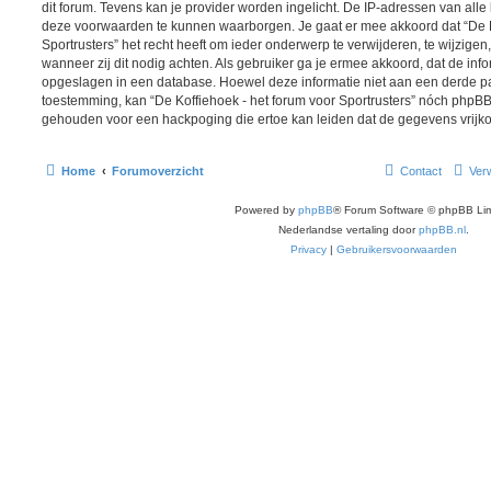
dit forum. Tevens kan je provider worden ingelicht. De IP-adressen van al
deze voorwaarden te kunnen waarborgen. Je gaat er mee akkoord dat “De K
Sportrusters” het recht heeft om ieder onderwerp te verwijderen, te wijzigen, 
wanneer zij dit nodig achten. Als gebruiker ga je ermee akkoord, dat de infor
opgeslagen in een database. Hoewel deze informatie niet aan een derde par
toestemming, kan “De Koffiehoek - het forum voor Sportrusters” nóch phpB
gehouden voor een hackpoging die ertoe kan leiden dat de gegevens vrijk
Home
Forumoverzicht
Contact
Verw
Powered by
phpBB
® Forum Software © phpBB Lim
Nederlandse vertaling door
phpBB.nl
.
Privacy
|
Gebruikersvoorwaarden