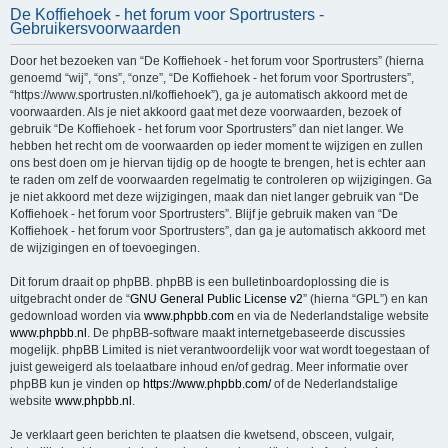
De Koffiehoek - het forum voor Sportrusters -
e
Gebruikersvoorwaarden
k
Door het bezoeken van “De Koffiehoek - het forum voor Sportrusters” (hierna
genoemd “wij”, “ons”, “onze”, “De Koffiehoek - het forum voor Sportrusters”,
“https://www.sportrusten.nl/koffiehoek”), ga je automatisch akkoord met de
voorwaarden. Als je niet akkoord gaat met deze voorwaarden, bezoek of
gebruik “De Koffiehoek - het forum voor Sportrusters” dan niet langer. We
hebben het recht om de voorwaarden op ieder moment te wijzigen en zullen
ons best doen om je hiervan tijdig op de hoogte te brengen, het is echter aan
te raden om zelf de voorwaarden regelmatig te controleren op wijzigingen. Ga
je niet akkoord met deze wijzigingen, maak dan niet langer gebruik van “De
Koffiehoek - het forum voor Sportrusters”. Blijf je gebruik maken van “De
Koffiehoek - het forum voor Sportrusters”, dan ga je automatisch akkoord met
de wijzigingen en of toevoegingen.
Dit forum draait op phpBB. phpBB is een bulletinboardoplossing die is
uitgebracht onder de “
GNU General Public License v2
” (hierna “GPL”) en kan
gedownload worden via
www.phpbb.com
en via de Nederlandstalige website
www.phpbb.nl
. De phpBB-software maakt internetgebaseerde discussies
mogelijk. phpBB Limited is niet verantwoordelijk voor wat wordt toegestaan of
juist geweigerd als toelaatbare inhoud en/of gedrag. Meer informatie over
phpBB kun je vinden op
https://www.phpbb.com/
of de Nederlandstalige
website
www.phpbb.nl
.
Je verklaart geen berichten te plaatsen die kwetsend, obsceen, vulgair,