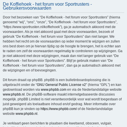
De Koffiehoek - het forum voor Sportrusters -
e
Gebruikersvoorwaarden
k
Door het bezoeken van “De Koffiehoek - het forum voor Sportrusters” (hierna
genoemd “wij”, “ons”, “onze”, “De Koffiehoek - het forum voor Sportrusters”,
“https://www.sportrusten.nl/koffiehoek”), ga je automatisch akkoord met de
voorwaarden. Als je niet akkoord gaat met deze voorwaarden, bezoek of
gebruik “De Koffiehoek - het forum voor Sportrusters” dan niet langer. We
hebben het recht om de voorwaarden op ieder moment te wijzigen en zullen
ons best doen om je hiervan tijdig op de hoogte te brengen, het is echter aan
te raden om zelf de voorwaarden regelmatig te controleren op wijzigingen. Ga
je niet akkoord met deze wijzigingen, maak dan niet langer gebruik van “De
Koffiehoek - het forum voor Sportrusters”. Blijf je gebruik maken van “De
Koffiehoek - het forum voor Sportrusters”, dan ga je automatisch akkoord met
de wijzigingen en of toevoegingen.
Dit forum draait op phpBB. phpBB is een bulletinboardoplossing die is
uitgebracht onder de “
GNU General Public License v2
” (hierna “GPL”) en kan
gedownload worden via
www.phpbb.com
en via de Nederlandstalige website
www.phpbb.nl
. De phpBB-software maakt internetgebaseerde discussies
mogelijk. phpBB Limited is niet verantwoordelijk voor wat wordt toegestaan of
juist geweigerd als toelaatbare inhoud en/of gedrag. Meer informatie over
phpBB kun je vinden op
https://www.phpbb.com/
of de Nederlandstalige
website
www.phpbb.nl
.
Je verklaart geen berichten te plaatsen die kwetsend, obsceen, vulgair,