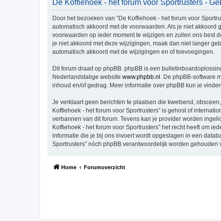
De Koffiehoek - het forum voor Sportrusters - 
Door het bezoeken van “De Koffiehoek - het forum voor Sportruste
automatisch akkoord met de voorwaarden. Als je niet akkoord g
voorwaarden op ieder moment te wijzigen en zullen ons best doe
je niet akkoord met deze wijzigingen, maak dan niet langer gebr
automatisch akkoord met de wijzigingen en of toevoegingen.
Dit forum draait op phpBB. phpBB is een bulletinboardoplossing
Nederlandstalige website
www.phpbb.nl
. De phpBB-software ma
inhoud en/of gedrag. Meer informatie over phpBB kun je vinde
Je verklaart geen berichten te plaatsen die kwetsend, obsceen, 
Koffiehoek - het forum voor Sportrusters” is gehost of interna
verbannen van dit forum. Tevens kan je provider worden inge
Koffiehoek - het forum voor Sportrusters” het recht heeft om ied
informatie die je bij ons invoert wordt opgeslagen in een data
Sportrusters” nóch phpBB verantwoordelijk worden gehouden v
Home
Forumoverzicht