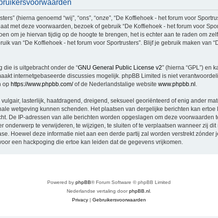
Gebruikersvoorwaarden
rs” (hierna genoemd “wij”, “ons”, “onze”, “De Koffiehoek - het forum voor Sportruste
aat met deze voorwaarden, bezoek of gebruik “De Koffiehoek - het forum voor Spor
n om je hiervan tijdig op de hoogte te brengen, het is echter aan te raden om zel
uik van “De Koffiehoek - het forum voor Sportrusters”. Blijf je gebruik maken van “D
 die is uitgebracht onder de “
GNU General Public License v2
” (hierna “GPL”) en
akt internetgebaseerde discussies mogelijk. phpBB Limited is niet verantwoordelij
n op
https://www.phpbb.com/
of de Nederlandstalige website
www.phpbb.nl
.
vulgair, lasterlijk, haatdragend, dreigend, seksueel georiënteerd of enig ander mat
tionale wetgeving kunnen schenden. Het plaatsen van dergelijke berichten kan ertoe
licht. De IP-adressen van alle berichten worden opgeslagen om deze voorwaarden 
er onderwerp te verwijderen, te wijzigen, te sluiten of te verplaatsen wanneer zij di
base. Hoewel deze informatie niet aan een derde partij zal worden verstrekt zónder 
oor een hackpoging die ertoe kan leiden dat de gegevens vrijkomen.
Powered by
phpBB
® Forum Software © phpBB Limited
Nederlandse vertaling door
phpBB.nl
.
Privacy
|
Gebruikersvoorwaarden