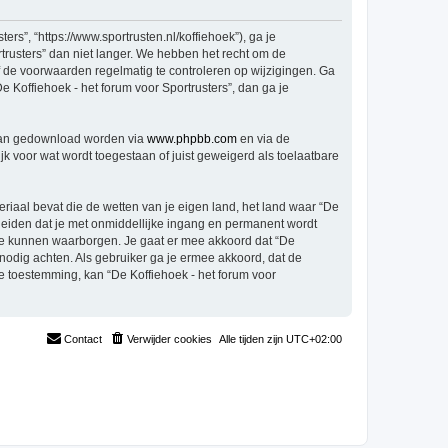
rs”, “https://www.sportrusten.nl/koffiehoek”), ga je
trusters” dan niet langer. We hebben het recht om de
f de voorwaarden regelmatig te controleren op wijzigingen. Ga
e Koffiehoek - het forum voor Sportrusters”, dan ga je
 kan gedownload worden via
www.phpbb.com
en via de
k voor wat wordt toegestaan of juist geweigerd als toelaatbare
eriaal bevat die de wetten van je eigen land, het land waar “De
 leiden dat je met onmiddellijke ingang en permanent wordt
te kunnen waarborgen. Je gaat er mee akkoord dat “De
t nodig achten. Als gebruiker ga je ermee akkoord, dat de
je toestemming, kan “De Koffiehoek - het forum voor
Contact
Verwijder cookies
Alle tijden zijn
UTC+02:00