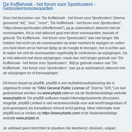
De Koffiehoek - het forum voor Sportrusters -
e
Gebruikersvoorwaarden
k
Door het bezoeken van “De Koffiehoek - het forum voor Sportrusters” (hierna
genoemd “wij”, “ons”, “onze”, “De Koffiehoek - het forum voor Sportrusters”,
“https://www.sportrusten.nl/koffiehoek”), ga je automatisch akkoord met de
voorwaarden. Als je niet akkoord gaat met deze voorwaarden, bezoek of
gebruik “De Koffiehoek - het forum voor Sportrusters” dan niet langer. We
hebben het recht om de voorwaarden op ieder moment te wijzigen en zullen
ons best doen om je hiervan tijdig op de hoogte te brengen, het is echter aan
te raden om zelf de voorwaarden regelmatig te controleren op wijzigingen. Ga
je niet akkoord met deze wijzigingen, maak dan niet langer gebruik van “De
Koffiehoek - het forum voor Sportrusters”. Blijf je gebruik maken van “De
Koffiehoek - het forum voor Sportrusters”, dan ga je automatisch akkoord met
de wijzigingen en of toevoegingen.
Dit forum draait op phpBB. phpBB is een bulletinboardoplossing die is
uitgebracht onder de “
GNU General Public License v2
” (hierna “GPL”) en kan
gedownload worden via
www.phpbb.com
en via de Nederlandstalige website
www.phpbb.nl
. De phpBB-software maakt internetgebaseerde discussies
mogelijk. phpBB Limited is niet verantwoordelijk voor wat wordt toegestaan of
juist geweigerd als toelaatbare inhoud en/of gedrag. Meer informatie over
phpBB kun je vinden op
https://www.phpbb.com/
of de Nederlandstalige
website
www.phpbb.nl
.
Je verklaart geen berichten te plaatsen die kwetsend, obsceen, vulgair,