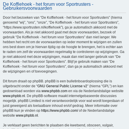
De Koffiehoek - het forum voor Sportrusters -
e
Gebruikersvoorwaarden
k
Door het bezoeken van “De Koffiehoek - het forum voor Sportrusters” (hierna
genoemd “wij”, “ons”, “onze”, “De Koffiehoek - het forum voor Sportrusters”,
“https://www.sportrusten.nl/koffiehoek”), ga je automatisch akkoord met de
voorwaarden. Als je niet akkoord gaat met deze voorwaarden, bezoek of
gebruik “De Koffiehoek - het forum voor Sportrusters” dan niet langer. We
hebben het recht om de voorwaarden op ieder moment te wijzigen en zullen
ons best doen om je hiervan tijdig op de hoogte te brengen, het is echter aan
te raden om zelf de voorwaarden regelmatig te controleren op wijzigingen. Ga
je niet akkoord met deze wijzigingen, maak dan niet langer gebruik van “De
Koffiehoek - het forum voor Sportrusters”. Blijf je gebruik maken van “De
Koffiehoek - het forum voor Sportrusters”, dan ga je automatisch akkoord met
de wijzigingen en of toevoegingen.
Dit forum draait op phpBB. phpBB is een bulletinboardoplossing die is
uitgebracht onder de “
GNU General Public License v2
” (hierna “GPL”) en kan
gedownload worden via
www.phpbb.com
en via de Nederlandstalige website
www.phpbb.nl
. De phpBB-software maakt internetgebaseerde discussies
mogelijk. phpBB Limited is niet verantwoordelijk voor wat wordt toegestaan of
juist geweigerd als toelaatbare inhoud en/of gedrag. Meer informatie over
phpBB kun je vinden op
https://www.phpbb.com/
of de Nederlandstalige
website
www.phpbb.nl
.
Je verklaart geen berichten te plaatsen die kwetsend, obsceen, vulgair,