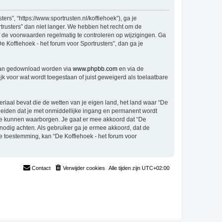
rs”, “https://www.sportrusten.nl/koffiehoek”), ga je
trusters” dan niet langer. We hebben het recht om de
f de voorwaarden regelmatig te controleren op wijzigingen. Ga
e Koffiehoek - het forum voor Sportrusters”, dan ga je
 kan gedownload worden via
www.phpbb.com
en via de
k voor wat wordt toegestaan of juist geweigerd als toelaatbare
eriaal bevat die de wetten van je eigen land, het land waar “De
 leiden dat je met onmiddellijke ingang en permanent wordt
te kunnen waarborgen. Je gaat er mee akkoord dat “De
t nodig achten. Als gebruiker ga je ermee akkoord, dat de
je toestemming, kan “De Koffiehoek - het forum voor
Contact
Verwijder cookies
Alle tijden zijn
UTC+02:00