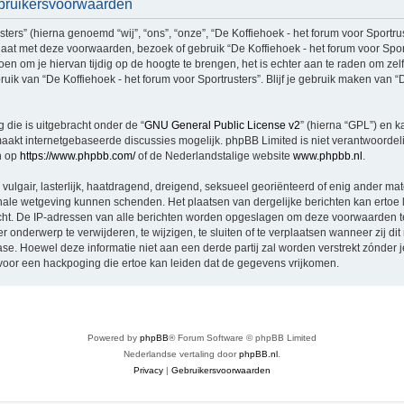
Gebruikersvoorwaarden
rs” (hierna genoemd “wij”, “ons”, “onze”, “De Koffiehoek - het forum voor Sportruste
aat met deze voorwaarden, bezoek of gebruik “De Koffiehoek - het forum voor Spor
n om je hiervan tijdig op de hoogte te brengen, het is echter aan te raden om zel
uik van “De Koffiehoek - het forum voor Sportrusters”. Blijf je gebruik maken van “D
 die is uitgebracht onder de “
GNU General Public License v2
” (hierna “GPL”) en
akt internetgebaseerde discussies mogelijk. phpBB Limited is niet verantwoordelij
n op
https://www.phpbb.com/
of de Nederlandstalige website
www.phpbb.nl
.
vulgair, lasterlijk, haatdragend, dreigend, seksueel georiënteerd of enig ander mat
tionale wetgeving kunnen schenden. Het plaatsen van dergelijke berichten kan ertoe
licht. De IP-adressen van alle berichten worden opgeslagen om deze voorwaarden 
er onderwerp te verwijderen, te wijzigen, te sluiten of te verplaatsen wanneer zij di
base. Hoewel deze informatie niet aan een derde partij zal worden verstrekt zónder 
oor een hackpoging die ertoe kan leiden dat de gegevens vrijkomen.
Powered by
phpBB
® Forum Software © phpBB Limited
Nederlandse vertaling door
phpBB.nl
.
Privacy
|
Gebruikersvoorwaarden