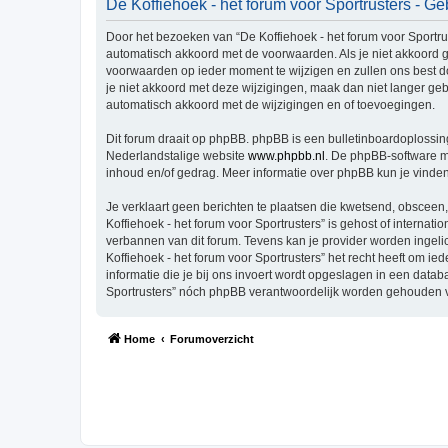
De Koffiehoek - het forum voor Sportrusters - 
Door het bezoeken van “De Koffiehoek - het forum voor Sportruste
automatisch akkoord met de voorwaarden. Als je niet akkoord g
voorwaarden op ieder moment te wijzigen en zullen ons best doe
je niet akkoord met deze wijzigingen, maak dan niet langer gebr
automatisch akkoord met de wijzigingen en of toevoegingen.
Dit forum draait op phpBB. phpBB is een bulletinboardoplossing
Nederlandstalige website
www.phpbb.nl
. De phpBB-software ma
inhoud en/of gedrag. Meer informatie over phpBB kun je vinde
Je verklaart geen berichten te plaatsen die kwetsend, obsceen, 
Koffiehoek - het forum voor Sportrusters” is gehost of interna
verbannen van dit forum. Tevens kan je provider worden inge
Koffiehoek - het forum voor Sportrusters” het recht heeft om ied
informatie die je bij ons invoert wordt opgeslagen in een data
Sportrusters” nóch phpBB verantwoordelijk worden gehouden v
Home
Forumoverzicht