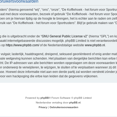
Gebruikersvoorwaarden
rs” (hierna genoemd “wij”, “ons”, “onze”, “De Koffiehoek - het forum voor Sportruste
aat met deze voorwaarden, bezoek of gebruik “De Koffiehoek - het forum voor Spor
n om je hiervan tijdig op de hoogte te brengen, het is echter aan te raden om zel
uik van “De Koffiehoek - het forum voor Sportrusters”. Blijf je gebruik maken van “D
 die is uitgebracht onder de “
GNU General Public License v2
” (hierna “GPL”) en
akt internetgebaseerde discussies mogelijk. phpBB Limited is niet verantwoordelij
n op
https://www.phpbb.com/
of de Nederlandstalige website
www.phpbb.nl
.
vulgair, lasterlijk, haatdragend, dreigend, seksueel georiënteerd of enig ander mat
tionale wetgeving kunnen schenden. Het plaatsen van dergelijke berichten kan ertoe
licht. De IP-adressen van alle berichten worden opgeslagen om deze voorwaarden 
er onderwerp te verwijderen, te wijzigen, te sluiten of te verplaatsen wanneer zij di
base. Hoewel deze informatie niet aan een derde partij zal worden verstrekt zónder 
oor een hackpoging die ertoe kan leiden dat de gegevens vrijkomen.
Powered by
phpBB
® Forum Software © phpBB Limited
Nederlandse vertaling door
phpBB.nl
.
Privacy
|
Gebruikersvoorwaarden