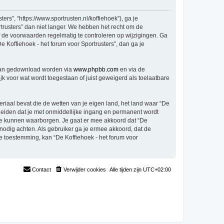
rs”, “https://www.sportrusten.nl/koffiehoek”), ga je
trusters” dan niet langer. We hebben het recht om de
f de voorwaarden regelmatig te controleren op wijzigingen. Ga
e Koffiehoek - het forum voor Sportrusters”, dan ga je
 kan gedownload worden via
www.phpbb.com
en via de
k voor wat wordt toegestaan of juist geweigerd als toelaatbare
eriaal bevat die de wetten van je eigen land, het land waar “De
 leiden dat je met onmiddellijke ingang en permanent wordt
te kunnen waarborgen. Je gaat er mee akkoord dat “De
t nodig achten. Als gebruiker ga je ermee akkoord, dat de
je toestemming, kan “De Koffiehoek - het forum voor
Contact
Verwijder cookies
Alle tijden zijn
UTC+02:00