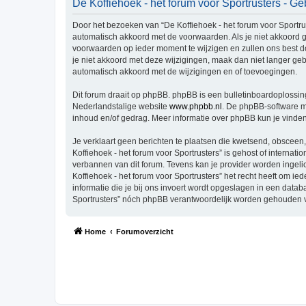
De Koffiehoek - het forum voor Sportrusters - 
Door het bezoeken van “De Koffiehoek - het forum voor Sportruste
automatisch akkoord met de voorwaarden. Als je niet akkoord g
voorwaarden op ieder moment te wijzigen en zullen ons best doe
je niet akkoord met deze wijzigingen, maak dan niet langer gebr
automatisch akkoord met de wijzigingen en of toevoegingen.
Dit forum draait op phpBB. phpBB is een bulletinboardoplossing
Nederlandstalige website
www.phpbb.nl
. De phpBB-software ma
inhoud en/of gedrag. Meer informatie over phpBB kun je vinde
Je verklaart geen berichten te plaatsen die kwetsend, obsceen, 
Koffiehoek - het forum voor Sportrusters” is gehost of interna
verbannen van dit forum. Tevens kan je provider worden inge
Koffiehoek - het forum voor Sportrusters” het recht heeft om ied
informatie die je bij ons invoert wordt opgeslagen in een data
Sportrusters” nóch phpBB verantwoordelijk worden gehouden v
Home
Forumoverzicht