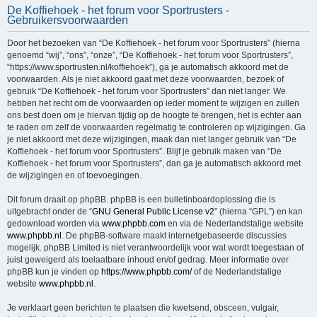
De Koffiehoek - het forum voor Sportrusters -
e
Gebruikersvoorwaarden
k
Door het bezoeken van “De Koffiehoek - het forum voor Sportrusters” (hierna
genoemd “wij”, “ons”, “onze”, “De Koffiehoek - het forum voor Sportrusters”,
“https://www.sportrusten.nl/koffiehoek”), ga je automatisch akkoord met de
voorwaarden. Als je niet akkoord gaat met deze voorwaarden, bezoek of
gebruik “De Koffiehoek - het forum voor Sportrusters” dan niet langer. We
hebben het recht om de voorwaarden op ieder moment te wijzigen en zullen
ons best doen om je hiervan tijdig op de hoogte te brengen, het is echter aan
te raden om zelf de voorwaarden regelmatig te controleren op wijzigingen. Ga
je niet akkoord met deze wijzigingen, maak dan niet langer gebruik van “De
Koffiehoek - het forum voor Sportrusters”. Blijf je gebruik maken van “De
Koffiehoek - het forum voor Sportrusters”, dan ga je automatisch akkoord met
de wijzigingen en of toevoegingen.
Dit forum draait op phpBB. phpBB is een bulletinboardoplossing die is
uitgebracht onder de “
GNU General Public License v2
” (hierna “GPL”) en kan
gedownload worden via
www.phpbb.com
en via de Nederlandstalige website
www.phpbb.nl
. De phpBB-software maakt internetgebaseerde discussies
mogelijk. phpBB Limited is niet verantwoordelijk voor wat wordt toegestaan of
juist geweigerd als toelaatbare inhoud en/of gedrag. Meer informatie over
phpBB kun je vinden op
https://www.phpbb.com/
of de Nederlandstalige
website
www.phpbb.nl
.
Je verklaart geen berichten te plaatsen die kwetsend, obsceen, vulgair,