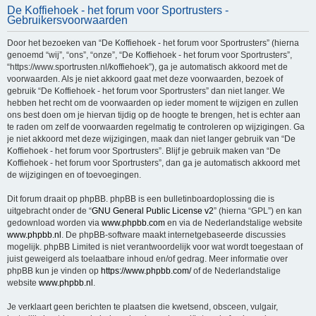
De Koffiehoek - het forum voor Sportrusters -
e
Gebruikersvoorwaarden
k
Door het bezoeken van “De Koffiehoek - het forum voor Sportrusters” (hierna
genoemd “wij”, “ons”, “onze”, “De Koffiehoek - het forum voor Sportrusters”,
“https://www.sportrusten.nl/koffiehoek”), ga je automatisch akkoord met de
voorwaarden. Als je niet akkoord gaat met deze voorwaarden, bezoek of
gebruik “De Koffiehoek - het forum voor Sportrusters” dan niet langer. We
hebben het recht om de voorwaarden op ieder moment te wijzigen en zullen
ons best doen om je hiervan tijdig op de hoogte te brengen, het is echter aan
te raden om zelf de voorwaarden regelmatig te controleren op wijzigingen. Ga
je niet akkoord met deze wijzigingen, maak dan niet langer gebruik van “De
Koffiehoek - het forum voor Sportrusters”. Blijf je gebruik maken van “De
Koffiehoek - het forum voor Sportrusters”, dan ga je automatisch akkoord met
de wijzigingen en of toevoegingen.
Dit forum draait op phpBB. phpBB is een bulletinboardoplossing die is
uitgebracht onder de “
GNU General Public License v2
” (hierna “GPL”) en kan
gedownload worden via
www.phpbb.com
en via de Nederlandstalige website
www.phpbb.nl
. De phpBB-software maakt internetgebaseerde discussies
mogelijk. phpBB Limited is niet verantwoordelijk voor wat wordt toegestaan of
juist geweigerd als toelaatbare inhoud en/of gedrag. Meer informatie over
phpBB kun je vinden op
https://www.phpbb.com/
of de Nederlandstalige
website
www.phpbb.nl
.
Je verklaart geen berichten te plaatsen die kwetsend, obsceen, vulgair,