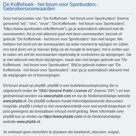
De Koffiehoek - het forum voor Sportrusters -
e
Gebruikersvoorwaarden
k
Door het bezoeken van “De Koffiehoek - het forum voor Sportrusters” (hierna
genoemd “wij”, “ons”, “onze”, “De Koffiehoek - het forum voor Sportrusters”,
“https://www.sportrusten.nl/koffiehoek”), ga je automatisch akkoord met de
voorwaarden. Als je niet akkoord gaat met deze voorwaarden, bezoek of
gebruik “De Koffiehoek - het forum voor Sportrusters” dan niet langer. We
hebben het recht om de voorwaarden op ieder moment te wijzigen en zullen
ons best doen om je hiervan tijdig op de hoogte te brengen, het is echter aan
te raden om zelf de voorwaarden regelmatig te controleren op wijzigingen. Ga
je niet akkoord met deze wijzigingen, maak dan niet langer gebruik van “De
Koffiehoek - het forum voor Sportrusters”. Blijf je gebruik maken van “De
Koffiehoek - het forum voor Sportrusters”, dan ga je automatisch akkoord met
de wijzigingen en of toevoegingen.
Dit forum draait op phpBB. phpBB is een bulletinboardoplossing die is
uitgebracht onder de “
GNU General Public License v2
” (hierna “GPL”) en kan
gedownload worden via
www.phpbb.com
en via de Nederlandstalige website
www.phpbb.nl
. De phpBB-software maakt internetgebaseerde discussies
mogelijk. phpBB Limited is niet verantwoordelijk voor wat wordt toegestaan of
juist geweigerd als toelaatbare inhoud en/of gedrag. Meer informatie over
phpBB kun je vinden op
https://www.phpbb.com/
of de Nederlandstalige
website
www.phpbb.nl
.
Je verklaart geen berichten te plaatsen die kwetsend, obsceen, vulgair,