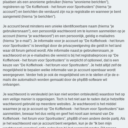
plaatsen als een anonieme gebruiker (hierna “anonieme berichten”),
registreren op “De Koffiehoek - het forum voor Sportrusters” (hierna “je
account”) en berichten die verstuurd zijn na je registratie en wanneer je bent
aangemeld (hierna “je berichten”).
Je account bevat minstens een unieke identificeerbare naam (hierna “je
gebruikersnaam”), een persoonlijk wachtwoord om te kunnen aanmelden op je
account (hierna “je wachtwoord”) en een persoonlijk, geldig e-mailadres
(hierna “je e-mail”). Je informatie voor je account op “De Koffiehoek - het forum
voor Sportrusters” is beveiligd door de privacywetgeving die geldt in het land
waar dit forum gehost wordt. Alle informatie naast je gebruikersnaam, je
wachtwoord en je e-mailadres die vereist is bij het registratieproces op “De
Koffiehoek - het forum voor Sportrusters” is verplicht of optioneel, dat is een
keuze van “De Koffiehoek - het forum voor Sportrusters”. Je hebt altijd zelf de
mogelijkheid te bepalen welke informatie van je account openbaar wordt
weergegeven. Verder heb je ook de mogelijkheid om in te stellen of je de e-
mails die automatisch worden gemaakt door de phpBB-software wil
ontvangen.
Je wachtwoord is versleuteld (en kan niet worden ontsleuteld) waardoor het op
een veilige manier is opgeslagen. Toch is het niet aan te raden dat je hetzelfde
wachtwoord gebruikt op meerdere websites. Je wachtwoord is het middel
waarmee je op je account op “De Koffiehoek - het forum voor Sportrusters” kan
aanmelden, bewaar het dus veilig en geef het nooit aan iemand van De
Koffiehoek - het forum voor Sportrusters”, phpBB of een andere derde partij. Als
je het wachtwoord van je account bent vergeten, kun je de “Ik ben mijn