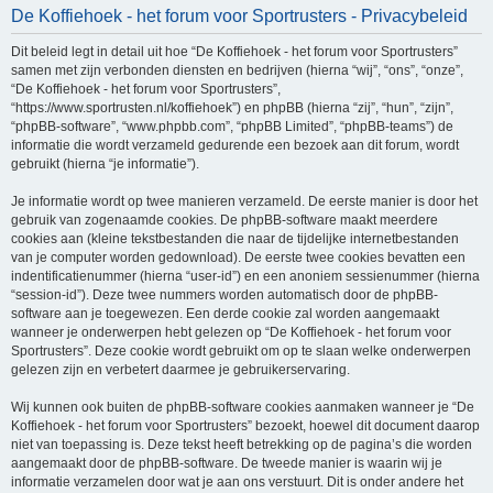
De Koffiehoek - het forum voor Sportrusters - Privacybeleid
e
k
Dit beleid legt in detail uit hoe “De Koffiehoek - het forum voor Sportrusters”
samen met zijn verbonden diensten en bedrijven (hierna “wij”, “ons”, “onze”,
“De Koffiehoek - het forum voor Sportrusters”,
“https://www.sportrusten.nl/koffiehoek”) en phpBB (hierna “zij”, “hun”, “zijn”,
“phpBB-software”, “www.phpbb.com”, “phpBB Limited”, “phpBB-teams”) de
informatie die wordt verzameld gedurende een bezoek aan dit forum, wordt
gebruikt (hierna “je informatie”).
Je informatie wordt op twee manieren verzameld. De eerste manier is door het
gebruik van zogenaamde cookies. De phpBB-software maakt meerdere
cookies aan (kleine tekstbestanden die naar de tijdelijke internetbestanden
van je computer worden gedownload). De eerste twee cookies bevatten een
indentificatienummer (hierna “user-id”) en een anoniem sessienummer (hierna
“session-id”). Deze twee nummers worden automatisch door de phpBB-
software aan je toegewezen. Een derde cookie zal worden aangemaakt
wanneer je onderwerpen hebt gelezen op “De Koffiehoek - het forum voor
Sportrusters”. Deze cookie wordt gebruikt om op te slaan welke onderwerpen
gelezen zijn en verbetert daarmee je gebruikerservaring.
Wij kunnen ook buiten de phpBB-software cookies aanmaken wanneer je “De
Koffiehoek - het forum voor Sportrusters” bezoekt, hoewel dit document daarop
niet van toepassing is. Deze tekst heeft betrekking op de pagina’s die worden
aangemaakt door de phpBB-software. De tweede manier is waarin wij je
informatie verzamelen door wat je aan ons verstuurt. Dit is onder andere het