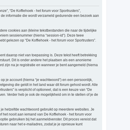
onze”, “De Koffiehoek - het forum voor Sportrusters”,
s”) de informatie die wordt verzameld gedurende een bezoek aan
re cookies aan (kleine tekstbestanden die naar de tijdelijke
oniem sessienummer (hierna “session-id”). Deze twee
gelezen op “De Koffiehoek - het forum voor Sportrusters”.
t daarop niet van toepassing is. Deze tekst heeft betrekking
stuurt. Dit is onder andere het plaatsen als een anonieme
urd zijn na je registratie en wanneer je bent aangemeld (hierna
p je account (hierna “je wachtwoord”) en een persoonlijk,
etgeving die geldt in het land waar dit forum gehost wordt. Alle
rusters” is verplicht of optioneel, dat is een keuze van “De
en. Verder heb je ook de mogelijkheid om in te stellen of je de
at je hetzelfde wachtwoord gebruikt op meerdere websites. Je
f het nooit aan iemand van De Koffiehoek - het forum voor
optie gebruiken bij het aanmeldvenster. Dit proces vereist dat
ren naar het e-mailadres, zodat je je opnieuw kunt