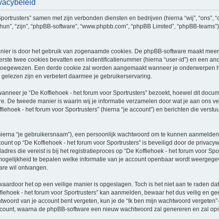
ivacybeleid
 Sportrusters” samen met zijn verbonden diensten en bedrijven (hierna “wij”, “ons”, “
j”, “hun”, “zijn”, “phpBB-software”, “www.phpbb.com”, “phpBB Limited”, “phpBB-team
nier is door het gebruik van zogenaamde cookies. De phpBB-software maakt meerde
ste twee cookies bevatten een indentificatienummer (hierna “user-id”) en een an
oegewezen. Een derde cookie zal worden aangemaakt wanneer je onderwerpen hebt 
gelezen zijn en verbetert daarmee je gebruikerservaring.
eer je “De Koffiehoek - het forum voor Sportrusters” bezoekt, hoewel dit documen
 De tweede manier is waarin wij je informatie verzamelen door wat je aan ons ver
fiehoek - het forum voor Sportrusters” (hierna “je account”) en berichten die verstu
hierna “je gebruikersnaam”), een persoonlijk wachtwoord om te kunnen aanmelden o
ccount op “De Koffiehoek - het forum voor Sportrusters” is beveiligd door de privacyw
res die vereist is bij het registratieproces op “De Koffiehoek - het forum voor Sport
de mogelijkheid te bepalen welke informatie van je account openbaar wordt weergegev
re wil ontvangen.
waardoor het op een veilige manier is opgeslagen. Toch is het niet aan te raden d
iehoek - het forum voor Sportrusters” kan aanmelden, bewaar het dus veilig en gee
htwoord van je account bent vergeten, kun je de “Ik ben mijn wachtwoord vergeten”-
count, waarna de phpBB-software een nieuw wachtwoord zal genereren en zal opstu