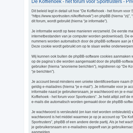
De Koffiehoek - het forum voor Sportrusters - Pr
Dit beleid legt in detail uit hoe “De Koffiehoek - het forum voor
“https://www.sportrusten.nl/koffiehoek”) en phpBB (hierna “zi
dit forum, wordt gebruikt (hierna “je informatie”).
Je informatie wordt op twee manieren verzameld. De eerste ma
internetbestanden van je computer worden gedownload). De eer
nummers worden automatisch door de phpBB-software aan je t
Deze cookie wordt gebruikt om op te slaan welke onderwerpen 
Wij kunnen ook buiten de phpBB-software cookies aanmaken wann
op de pagina’s die worden aangemaakt door de phpBB-software.
gebruiker (hierna “anonieme berichten”), registreren op “De Kof
“je berichten”).
Je account bevat minstens een unieke identificeerbare naam (
geldig e-mailadres (hierna “je e-mail”). Je informatie voor je a
informatie naast je gebruikersnaam, je wachtwoord en je e-mailad
Koffiehoek - het forum voor Sportrusters”. Je hebt altijd zelf 
e-mails die automatisch worden gemaakt door de phpBB-softwa
Je wachtwoord is versleuteld (en kan niet worden ontsleuteld) 
wachtwoord is het middel waarmee je op je account op “De Koff
Sportrusters”, phpBB of een andere derde partij. Als je het wac
je gebruikersnaam en e-mailadres opgeeft van je gebruikersac
aanmelden.