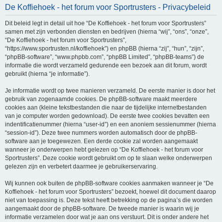
De Koffiehoek - het forum voor Sportrusters - Privacybeleid
e
k
Dit beleid legt in detail uit hoe “De Koffiehoek - het forum voor Sportrusters”
samen met zijn verbonden diensten en bedrijven (hierna “wij”, “ons”, “onze”,
“De Koffiehoek - het forum voor Sportrusters”,
“https://www.sportrusten.nl/koffiehoek”) en phpBB (hierna “zij”, “hun”, “zijn”,
“phpBB-software”, “www.phpbb.com”, “phpBB Limited”, “phpBB-teams”) de
informatie die wordt verzameld gedurende een bezoek aan dit forum, wordt
gebruikt (hierna “je informatie”).
Je informatie wordt op twee manieren verzameld. De eerste manier is door het
gebruik van zogenaamde cookies. De phpBB-software maakt meerdere
cookies aan (kleine tekstbestanden die naar de tijdelijke internetbestanden
van je computer worden gedownload). De eerste twee cookies bevatten een
indentificatienummer (hierna “user-id”) en een anoniem sessienummer (hierna
“session-id”). Deze twee nummers worden automatisch door de phpBB-
software aan je toegewezen. Een derde cookie zal worden aangemaakt
wanneer je onderwerpen hebt gelezen op “De Koffiehoek - het forum voor
Sportrusters”. Deze cookie wordt gebruikt om op te slaan welke onderwerpen
gelezen zijn en verbetert daarmee je gebruikerservaring.
Wij kunnen ook buiten de phpBB-software cookies aanmaken wanneer je “De
Koffiehoek - het forum voor Sportrusters” bezoekt, hoewel dit document daarop
niet van toepassing is. Deze tekst heeft betrekking op de pagina’s die worden
aangemaakt door de phpBB-software. De tweede manier is waarin wij je
informatie verzamelen door wat je aan ons verstuurt. Dit is onder andere het