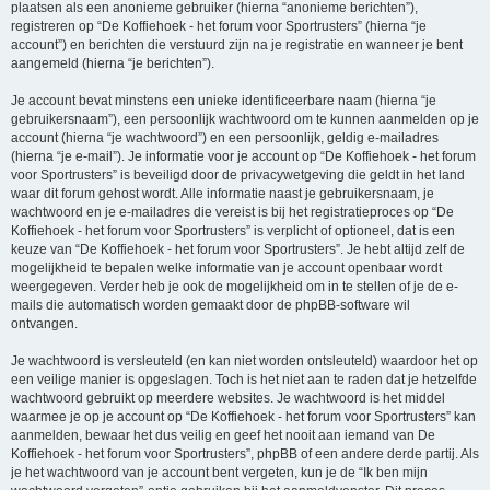
plaatsen als een anonieme gebruiker (hierna “anonieme berichten”),
registreren op “De Koffiehoek - het forum voor Sportrusters” (hierna “je
account”) en berichten die verstuurd zijn na je registratie en wanneer je bent
aangemeld (hierna “je berichten”).
Je account bevat minstens een unieke identificeerbare naam (hierna “je
gebruikersnaam”), een persoonlijk wachtwoord om te kunnen aanmelden op je
account (hierna “je wachtwoord”) en een persoonlijk, geldig e-mailadres
(hierna “je e-mail”). Je informatie voor je account op “De Koffiehoek - het forum
voor Sportrusters” is beveiligd door de privacywetgeving die geldt in het land
waar dit forum gehost wordt. Alle informatie naast je gebruikersnaam, je
wachtwoord en je e-mailadres die vereist is bij het registratieproces op “De
Koffiehoek - het forum voor Sportrusters” is verplicht of optioneel, dat is een
keuze van “De Koffiehoek - het forum voor Sportrusters”. Je hebt altijd zelf de
mogelijkheid te bepalen welke informatie van je account openbaar wordt
weergegeven. Verder heb je ook de mogelijkheid om in te stellen of je de e-
mails die automatisch worden gemaakt door de phpBB-software wil
ontvangen.
Je wachtwoord is versleuteld (en kan niet worden ontsleuteld) waardoor het op
een veilige manier is opgeslagen. Toch is het niet aan te raden dat je hetzelfde
wachtwoord gebruikt op meerdere websites. Je wachtwoord is het middel
waarmee je op je account op “De Koffiehoek - het forum voor Sportrusters” kan
aanmelden, bewaar het dus veilig en geef het nooit aan iemand van De
Koffiehoek - het forum voor Sportrusters”, phpBB of een andere derde partij. Als
je het wachtwoord van je account bent vergeten, kun je de “Ik ben mijn