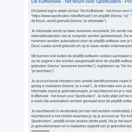
De Koffiehoek - het forum voor Sportrusters - Pr
Dit beleid legt in detail uit hoe “De Koffiehoek - het forum voor
“https://www.sportrusten.nl/koffiehoek”) en phpBB (hierna “zi
dit forum, wordt gebruikt (hierna “je informatie”).
Je informatie wordt op twee manieren verzameld. De eerste ma
internetbestanden van je computer worden gedownload). De eer
nummers worden automatisch door de phpBB-software aan je t
Deze cookie wordt gebruikt om op te slaan welke onderwerpen 
Wij kunnen ook buiten de phpBB-software cookies aanmaken wann
op de pagina’s die worden aangemaakt door de phpBB-software.
gebruiker (hierna “anonieme berichten”), registreren op “De Kof
“je berichten”).
Je account bevat minstens een unieke identificeerbare naam (
geldig e-mailadres (hierna “je e-mail”). Je informatie voor je a
informatie naast je gebruikersnaam, je wachtwoord en je e-mailad
Koffiehoek - het forum voor Sportrusters”. Je hebt altijd zelf 
e-mails die automatisch worden gemaakt door de phpBB-softwa
Je wachtwoord is versleuteld (en kan niet worden ontsleuteld) 
wachtwoord is het middel waarmee je op je account op “De Koff
Sportrusters”, phpBB of een andere derde partij. Als je het wac
je gebruikersnaam en e-mailadres opgeeft van je gebruikersac
aanmelden.