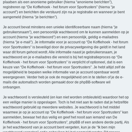
plaatsen als een anonieme gebruiker (hierna “anonieme berichten”),
registreren op “De Koffiehoek - het forum voor Sportrusters” (hierna “je
account”) en berichten die verstuurd zijn na je registratie en wanneer je bent
aangemeld (hierna “je berichten”).
Je account bevat minstens een unieke identificeerbare naam (hierna “je
gebruikersnaam”), een persoonlijk wachtwoord om te kunnen aanmelden op je
account (hierna “je wachtwoord”) en een persoonlijk, geldig e-mailadres
(hierna “je e-mail”). Je informatie voor je account op “De Koffiehoek - het forum
voor Sportrusters” is beveiligd door de privacywetgeving die geldt in het land
waar dit forum gehost wordt. Alle informatie naast je gebruikersnaam, je
wachtwoord en je e-mailadres die vereist is bij het registratieproces op “De
Koffiehoek - het forum voor Sportrusters” is verplicht of optioneel, dat is een
keuze van “De Koffiehoek - het forum voor Sportrusters”. Je hebt altijd zelf de
mogelijkheid te bepalen welke informatie van je account openbaar wordt
weergegeven. Verder heb je ook de mogelijkheid om in te stellen of je de e-
mails die automatisch worden gemaakt door de phpBB-software wil
ontvangen.
Je wachtwoord is versleuteld (en kan niet worden ontsleuteld) waardoor het op
een veilige manier is opgeslagen. Toch is het niet aan te raden dat je hetzelfde
wachtwoord gebruikt op meerdere websites. Je wachtwoord is het middel
waarmee je op je account op “De Koffiehoek - het forum voor Sportrusters” kan
aanmelden, bewaar het dus veilig en geef het nooit aan iemand van De
Koffiehoek - het forum voor Sportrusters”, phpBB of een andere derde partij. Als
je het wachtwoord van je account bent vergeten, kun je de “Ik ben mijn