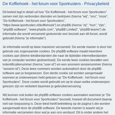
De Koffiehoek - het forum voor Sportrusters - Privacybeleid
e
k
Dit beleid legt in detail uit hoe “De Koffiehoek - het forum voor Sportrusters”
samen met zijn verbonden diensten en bedrijven (hierna “wij”, “ons”, “onze”,
“De Koffiehoek - het forum voor Sportrusters”,
“https://www.sportrusten.nl/koffiehoek”) en phpBB (hierna “zij”, “hun”, “zijn”,
“phpBB-software”, “www.phpbb.com”, “phpBB Limited”, “phpBB-teams”) de
informatie die wordt verzameld gedurende een bezoek aan dit forum, wordt
gebruikt (hierna “je informatie”).
Je informatie wordt op twee manieren verzameld. De eerste manier is door het
gebruik van zogenaamde cookies. De phpBB-software maakt meerdere
cookies aan (kleine tekstbestanden die naar de tijdelijke internetbestanden
van je computer worden gedownload). De eerste twee cookies bevatten een
indentificatienummer (hierna “user-id”) en een anoniem sessienummer (hierna
“session-id”). Deze twee nummers worden automatisch door de phpBB-
software aan je toegewezen. Een derde cookie zal worden aangemaakt
wanneer je onderwerpen hebt gelezen op “De Koffiehoek - het forum voor
Sportrusters”. Deze cookie wordt gebruikt om op te slaan welke onderwerpen
gelezen zijn en verbetert daarmee je gebruikerservaring.
Wij kunnen ook buiten de phpBB-software cookies aanmaken wanneer je “De
Koffiehoek - het forum voor Sportrusters” bezoekt, hoewel dit document daarop
niet van toepassing is. Deze tekst heeft betrekking op de pagina’s die worden
aangemaakt door de phpBB-software. De tweede manier is waarin wij je
informatie verzamelen door wat je aan ons verstuurt. Dit is onder andere het