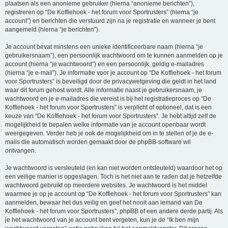
plaatsen als een anonieme gebruiker (hierna “anonieme berichten”),
registreren op “De Koffiehoek - het forum voor Sportrusters” (hierna “je
account”) en berichten die verstuurd zijn na je registratie en wanneer je bent
aangemeld (hierna “je berichten”).
Je account bevat minstens een unieke identificeerbare naam (hierna “je
gebruikersnaam”), een persoonlijk wachtwoord om te kunnen aanmelden op je
account (hierna “je wachtwoord”) en een persoonlijk, geldig e-mailadres
(hierna “je e-mail”). Je informatie voor je account op “De Koffiehoek - het forum
voor Sportrusters” is beveiligd door de privacywetgeving die geldt in het land
waar dit forum gehost wordt. Alle informatie naast je gebruikersnaam, je
wachtwoord en je e-mailadres die vereist is bij het registratieproces op “De
Koffiehoek - het forum voor Sportrusters” is verplicht of optioneel, dat is een
keuze van “De Koffiehoek - het forum voor Sportrusters”. Je hebt altijd zelf de
mogelijkheid te bepalen welke informatie van je account openbaar wordt
weergegeven. Verder heb je ook de mogelijkheid om in te stellen of je de e-
mails die automatisch worden gemaakt door de phpBB-software wil
ontvangen.
Je wachtwoord is versleuteld (en kan niet worden ontsleuteld) waardoor het op
een veilige manier is opgeslagen. Toch is het niet aan te raden dat je hetzelfde
wachtwoord gebruikt op meerdere websites. Je wachtwoord is het middel
waarmee je op je account op “De Koffiehoek - het forum voor Sportrusters” kan
aanmelden, bewaar het dus veilig en geef het nooit aan iemand van De
Koffiehoek - het forum voor Sportrusters”, phpBB of een andere derde partij. Als
je het wachtwoord van je account bent vergeten, kun je de “Ik ben mijn