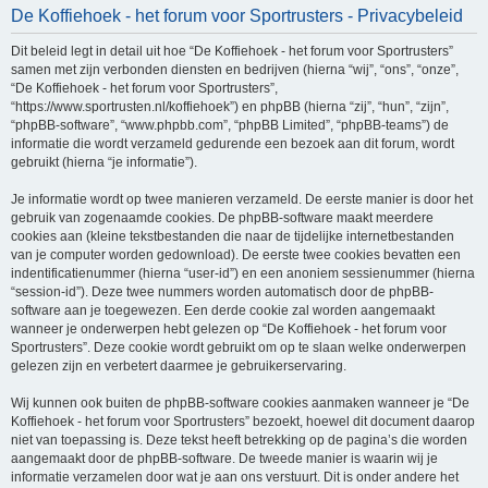
De Koffiehoek - het forum voor Sportrusters - Privacybeleid
e
k
Dit beleid legt in detail uit hoe “De Koffiehoek - het forum voor Sportrusters”
samen met zijn verbonden diensten en bedrijven (hierna “wij”, “ons”, “onze”,
“De Koffiehoek - het forum voor Sportrusters”,
“https://www.sportrusten.nl/koffiehoek”) en phpBB (hierna “zij”, “hun”, “zijn”,
“phpBB-software”, “www.phpbb.com”, “phpBB Limited”, “phpBB-teams”) de
informatie die wordt verzameld gedurende een bezoek aan dit forum, wordt
gebruikt (hierna “je informatie”).
Je informatie wordt op twee manieren verzameld. De eerste manier is door het
gebruik van zogenaamde cookies. De phpBB-software maakt meerdere
cookies aan (kleine tekstbestanden die naar de tijdelijke internetbestanden
van je computer worden gedownload). De eerste twee cookies bevatten een
indentificatienummer (hierna “user-id”) en een anoniem sessienummer (hierna
“session-id”). Deze twee nummers worden automatisch door de phpBB-
software aan je toegewezen. Een derde cookie zal worden aangemaakt
wanneer je onderwerpen hebt gelezen op “De Koffiehoek - het forum voor
Sportrusters”. Deze cookie wordt gebruikt om op te slaan welke onderwerpen
gelezen zijn en verbetert daarmee je gebruikerservaring.
Wij kunnen ook buiten de phpBB-software cookies aanmaken wanneer je “De
Koffiehoek - het forum voor Sportrusters” bezoekt, hoewel dit document daarop
niet van toepassing is. Deze tekst heeft betrekking op de pagina’s die worden
aangemaakt door de phpBB-software. De tweede manier is waarin wij je
informatie verzamelen door wat je aan ons verstuurt. Dit is onder andere het