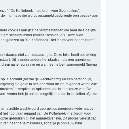
onze”, “De Koffiehoek - het forum voor Sportrusters”,
s”) de informatie die wordt verzameld gedurende een bezoek aan
re cookies aan (kleine tekstbestanden die naar de tijdelijke
oniem sessienummer (hierna “session-id”). Deze twee
gelezen op “De Koffiehoek - het forum voor Sportrusters”.
t daarop niet van toepassing is. Deze tekst heeft betrekking
stuurt. Dit is onder andere het plaatsen als een anonieme
urd zijn na je registratie en wanneer je bent aangemeld (hierna
p je account (hierna “je wachtwoord”) en een persoonlijk,
etgeving die geldt in het land waar dit forum gehost wordt. Alle
rusters” is verplicht of optioneel, dat is een keuze van “De
en. Verder heb je ook de mogelijkheid om in te stellen of je de
at je hetzelfde wachtwoord gebruikt op meerdere websites. Je
f het nooit aan iemand van De Koffiehoek - het forum voor
optie gebruiken bij het aanmeldvenster. Dit proces vereist dat
ren naar het e-mailadres, zodat je je opnieuw kunt