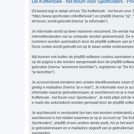
De Koffiehoek - het forum voor Sportrusters - Pr
Dit beleid legt in detail uit hoe “De Koffiehoek - het forum voor
“https://www.sportrusten.nl/koffiehoek”) en phpBB (hierna “zi
dit forum, wordt gebruikt (hierna “je informatie”).
Je informatie wordt op twee manieren verzameld. De eerste ma
internetbestanden van je computer worden gedownload). De eer
nummers worden automatisch door de phpBB-software aan je t
Deze cookie wordt gebruikt om op te slaan welke onderwerpen 
Wij kunnen ook buiten de phpBB-software cookies aanmaken wann
op de pagina’s die worden aangemaakt door de phpBB-software.
gebruiker (hierna “anonieme berichten”), registreren op “De Kof
“je berichten”).
Je account bevat minstens een unieke identificeerbare naam (
geldig e-mailadres (hierna “je e-mail”). Je informatie voor je a
informatie naast je gebruikersnaam, je wachtwoord en je e-mailad
Koffiehoek - het forum voor Sportrusters”. Je hebt altijd zelf 
e-mails die automatisch worden gemaakt door de phpBB-softwa
Je wachtwoord is versleuteld (en kan niet worden ontsleuteld) 
wachtwoord is het middel waarmee je op je account op “De Koff
Sportrusters”, phpBB of een andere derde partij. Als je het wac
je gebruikersnaam en e-mailadres opgeeft van je gebruikersac
aanmelden.