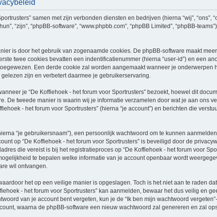
ivacybeleid
 Sportrusters” samen met zijn verbonden diensten en bedrijven (hierna “wij”, “ons”, “
j”, “hun”, “zijn”, “phpBB-software”, “www.phpbb.com”, “phpBB Limited”, “phpBB-team
nier is door het gebruik van zogenaamde cookies. De phpBB-software maakt meerde
ste twee cookies bevatten een indentificatienummer (hierna “user-id”) en een an
oegewezen. Een derde cookie zal worden aangemaakt wanneer je onderwerpen hebt 
gelezen zijn en verbetert daarmee je gebruikerservaring.
eer je “De Koffiehoek - het forum voor Sportrusters” bezoekt, hoewel dit documen
 De tweede manier is waarin wij je informatie verzamelen door wat je aan ons ver
fiehoek - het forum voor Sportrusters” (hierna “je account”) en berichten die verstu
hierna “je gebruikersnaam”), een persoonlijk wachtwoord om te kunnen aanmelden o
ccount op “De Koffiehoek - het forum voor Sportrusters” is beveiligd door de privacyw
res die vereist is bij het registratieproces op “De Koffiehoek - het forum voor Sport
de mogelijkheid te bepalen welke informatie van je account openbaar wordt weergegev
re wil ontvangen.
waardoor het op een veilige manier is opgeslagen. Toch is het niet aan te raden d
iehoek - het forum voor Sportrusters” kan aanmelden, bewaar het dus veilig en gee
htwoord van je account bent vergeten, kun je de “Ik ben mijn wachtwoord vergeten”-
count, waarna de phpBB-software een nieuw wachtwoord zal genereren en zal opstu