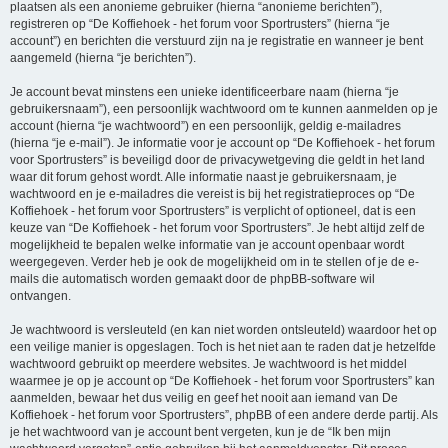
plaatsen als een anonieme gebruiker (hierna “anonieme berichten”),
registreren op “De Koffiehoek - het forum voor Sportrusters” (hierna “je
account”) en berichten die verstuurd zijn na je registratie en wanneer je bent
aangemeld (hierna “je berichten”).
Je account bevat minstens een unieke identificeerbare naam (hierna “je
gebruikersnaam”), een persoonlijk wachtwoord om te kunnen aanmelden op je
account (hierna “je wachtwoord”) en een persoonlijk, geldig e-mailadres
(hierna “je e-mail”). Je informatie voor je account op “De Koffiehoek - het forum
voor Sportrusters” is beveiligd door de privacywetgeving die geldt in het land
waar dit forum gehost wordt. Alle informatie naast je gebruikersnaam, je
wachtwoord en je e-mailadres die vereist is bij het registratieproces op “De
Koffiehoek - het forum voor Sportrusters” is verplicht of optioneel, dat is een
keuze van “De Koffiehoek - het forum voor Sportrusters”. Je hebt altijd zelf de
mogelijkheid te bepalen welke informatie van je account openbaar wordt
weergegeven. Verder heb je ook de mogelijkheid om in te stellen of je de e-
mails die automatisch worden gemaakt door de phpBB-software wil
ontvangen.
Je wachtwoord is versleuteld (en kan niet worden ontsleuteld) waardoor het op
een veilige manier is opgeslagen. Toch is het niet aan te raden dat je hetzelfde
wachtwoord gebruikt op meerdere websites. Je wachtwoord is het middel
waarmee je op je account op “De Koffiehoek - het forum voor Sportrusters” kan
aanmelden, bewaar het dus veilig en geef het nooit aan iemand van De
Koffiehoek - het forum voor Sportrusters”, phpBB of een andere derde partij. Als
je het wachtwoord van je account bent vergeten, kun je de “Ik ben mijn