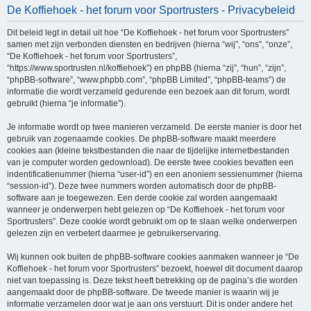
De Koffiehoek - het forum voor Sportrusters - Privacybeleid
e
k
Dit beleid legt in detail uit hoe “De Koffiehoek - het forum voor Sportrusters”
samen met zijn verbonden diensten en bedrijven (hierna “wij”, “ons”, “onze”,
“De Koffiehoek - het forum voor Sportrusters”,
“https://www.sportrusten.nl/koffiehoek”) en phpBB (hierna “zij”, “hun”, “zijn”,
“phpBB-software”, “www.phpbb.com”, “phpBB Limited”, “phpBB-teams”) de
informatie die wordt verzameld gedurende een bezoek aan dit forum, wordt
gebruikt (hierna “je informatie”).
Je informatie wordt op twee manieren verzameld. De eerste manier is door het
gebruik van zogenaamde cookies. De phpBB-software maakt meerdere
cookies aan (kleine tekstbestanden die naar de tijdelijke internetbestanden
van je computer worden gedownload). De eerste twee cookies bevatten een
indentificatienummer (hierna “user-id”) en een anoniem sessienummer (hierna
“session-id”). Deze twee nummers worden automatisch door de phpBB-
software aan je toegewezen. Een derde cookie zal worden aangemaakt
wanneer je onderwerpen hebt gelezen op “De Koffiehoek - het forum voor
Sportrusters”. Deze cookie wordt gebruikt om op te slaan welke onderwerpen
gelezen zijn en verbetert daarmee je gebruikerservaring.
Wij kunnen ook buiten de phpBB-software cookies aanmaken wanneer je “De
Koffiehoek - het forum voor Sportrusters” bezoekt, hoewel dit document daarop
niet van toepassing is. Deze tekst heeft betrekking op de pagina’s die worden
aangemaakt door de phpBB-software. De tweede manier is waarin wij je
informatie verzamelen door wat je aan ons verstuurt. Dit is onder andere het