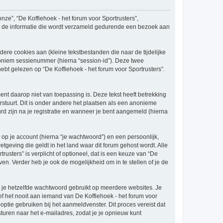
onze”, “De Koffiehoek - het forum voor Sportrusters”,
s”) de informatie die wordt verzameld gedurende een bezoek aan
re cookies aan (kleine tekstbestanden die naar de tijdelijke
oniem sessienummer (hierna “session-id”). Deze twee
gelezen op “De Koffiehoek - het forum voor Sportrusters”.
t daarop niet van toepassing is. Deze tekst heeft betrekking
stuurt. Dit is onder andere het plaatsen als een anonieme
urd zijn na je registratie en wanneer je bent aangemeld (hierna
p je account (hierna “je wachtwoord”) en een persoonlijk,
etgeving die geldt in het land waar dit forum gehost wordt. Alle
rusters” is verplicht of optioneel, dat is een keuze van “De
en. Verder heb je ook de mogelijkheid om in te stellen of je de
at je hetzelfde wachtwoord gebruikt op meerdere websites. Je
f het nooit aan iemand van De Koffiehoek - het forum voor
optie gebruiken bij het aanmeldvenster. Dit proces vereist dat
ren naar het e-mailadres, zodat je je opnieuw kunt