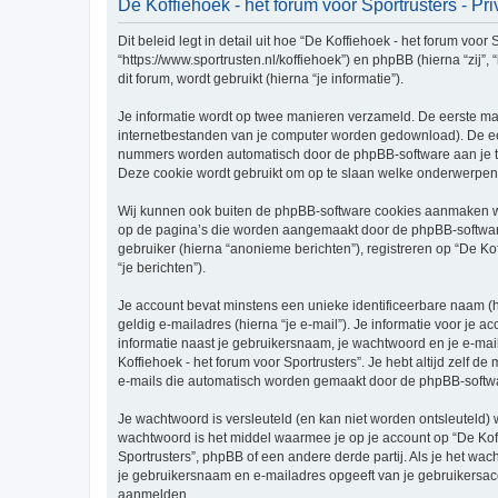
De Koffiehoek - het forum voor Sportrusters - Pr
Dit beleid legt in detail uit hoe “De Koffiehoek - het forum voor
“https://www.sportrusten.nl/koffiehoek”) en phpBB (hierna “zi
dit forum, wordt gebruikt (hierna “je informatie”).
Je informatie wordt op twee manieren verzameld. De eerste ma
internetbestanden van je computer worden gedownload). De eer
nummers worden automatisch door de phpBB-software aan je t
Deze cookie wordt gebruikt om op te slaan welke onderwerpen 
Wij kunnen ook buiten de phpBB-software cookies aanmaken wann
op de pagina’s die worden aangemaakt door de phpBB-software.
gebruiker (hierna “anonieme berichten”), registreren op “De Kof
“je berichten”).
Je account bevat minstens een unieke identificeerbare naam (
geldig e-mailadres (hierna “je e-mail”). Je informatie voor je a
informatie naast je gebruikersnaam, je wachtwoord en je e-mailad
Koffiehoek - het forum voor Sportrusters”. Je hebt altijd zelf 
e-mails die automatisch worden gemaakt door de phpBB-softwa
Je wachtwoord is versleuteld (en kan niet worden ontsleuteld) 
wachtwoord is het middel waarmee je op je account op “De Koff
Sportrusters”, phpBB of een andere derde partij. Als je het wac
je gebruikersnaam en e-mailadres opgeeft van je gebruikersac
aanmelden.