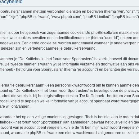
ivacybeleid
 Sportrusters” samen met zijn verbonden diensten en bedrijven (hierna “wij”, “ons”, “
j”, “hun”, “zijn”, “phpBB-software”, “www.phpbb.com”, “phpBB Limited”, “phpBB-team
nier is door het gebruik van zogenaamde cookies. De phpBB-software maakt meerde
ste twee cookies bevatten een indentificatienummer (hierna “user-id”) en een an
oegewezen. Een derde cookie zal worden aangemaakt wanneer je onderwerpen hebt 
gelezen zijn en verbetert daarmee je gebruikerservaring.
eer je “De Koffiehoek - het forum voor Sportrusters” bezoekt, hoewel dit documen
 De tweede manier is waarin wij je informatie verzamelen door wat je aan ons ver
fiehoek - het forum voor Sportrusters” (hierna “je account”) en berichten die verstu
hierna “je gebruikersnaam”), een persoonlijk wachtwoord om te kunnen aanmelden o
ccount op “De Koffiehoek - het forum voor Sportrusters” is beveiligd door de privacyw
res die vereist is bij het registratieproces op “De Koffiehoek - het forum voor Sport
de mogelijkheid te bepalen welke informatie van je account openbaar wordt weergegev
re wil ontvangen.
waardoor het op een veilige manier is opgeslagen. Toch is het niet aan te raden d
iehoek - het forum voor Sportrusters” kan aanmelden, bewaar het dus veilig en gee
htwoord van je account bent vergeten, kun je de “Ik ben mijn wachtwoord vergeten”-
count, waarna de phpBB-software een nieuw wachtwoord zal genereren en zal opstu