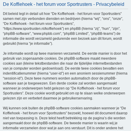
De Koffiehoek - het forum voor Sportrusters - Privacybeleid
e
k
Dit beleid legt in detail uit hoe “De Koffiehoek - het forum voor Sportrusters”
samen met zijn verbonden diensten en bedrijven (hierna “wij”, “ons”, “onze”,
“De Koffiehoek - het forum voor Sportrusters”,
“https://www.sportrusten.nl/koffiehoek”) en phpBB (hierna “zij”, “hun”, “zijn”,
“phpBB-software”, “www.phpbb.com”, “phpBB Limited”, “phpBB-teams”) de
informatie die wordt verzameld gedurende een bezoek aan dit forum, wordt
gebruikt (hierna “je informatie”).
Je informatie wordt op twee manieren verzameld. De eerste manier is door het
gebruik van zogenaamde cookies. De phpBB-software maakt meerdere
cookies aan (kleine tekstbestanden die naar de tijdelijke internetbestanden
van je computer worden gedownload). De eerste twee cookies bevatten een
indentificatienummer (hierna “user-id”) en een anoniem sessienummer (hierna
“session-id”). Deze twee nummers worden automatisch door de phpBB-
software aan je toegewezen. Een derde cookie zal worden aangemaakt
wanneer je onderwerpen hebt gelezen op “De Koffiehoek - het forum voor
Sportrusters”. Deze cookie wordt gebruikt om op te slaan welke onderwerpen
gelezen zijn en verbetert daarmee je gebruikerservaring.
Wij kunnen ook buiten de phpBB-software cookies aanmaken wanneer je “De
Koffiehoek - het forum voor Sportrusters” bezoekt, hoewel dit document daarop
niet van toepassing is. Deze tekst heeft betrekking op de pagina’s die worden
aangemaakt door de phpBB-software. De tweede manier is waarin wij je
informatie verzamelen door wat je aan ons verstuurt. Dit is onder andere het