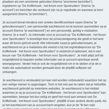
plaatsen als een anonieme gebruiker (hierna “anonieme berichten”),
registreren op “De Koffiehoek - het forum voor Sportrusters” (hierna “je
account”) en berichten die verstuurd zijn na je registratie en wanneer je bent
aangemeld (hierna “je berichten”).
Je account bevat minstens een unieke identificeerbare naam (hierna “je
gebruikersnaam”), een persoonlijk wachtwoord om te kunnen aanmelden op je
account (hierna “je wachtwoord”) en een persoonlijk, geldig e-mailadres
(hierna “je e-mail”). Je informatie voor je account op “De Koffiehoek - het forum
voor Sportrusters” is beveiligd door de privacywetgeving die geldt in het land
waar dit forum gehost wordt. Alle informatie naast je gebruikersnaam, je
wachtwoord en je e-mailadres die vereist is bij het registratieproces op “De
Koffiehoek - het forum voor Sportrusters” is verplicht of optioneel, dat is een
keuze van “De Koffiehoek - het forum voor Sportrusters”. Je hebt altijd zelf de
mogelijkheid te bepalen welke informatie van je account openbaar wordt
weergegeven. Verder heb je ook de mogelijkheid om in te stellen of je de e-
mails die automatisch worden gemaakt door de phpBB-software wil
ontvangen.
Je wachtwoord is versleuteld (en kan niet worden ontsleuteld) waardoor het op
een veilige manier is opgeslagen. Toch is het niet aan te raden dat je hetzelfde
wachtwoord gebruikt op meerdere websites. Je wachtwoord is het middel
waarmee je op je account op “De Koffiehoek - het forum voor Sportrusters” kan
aanmelden, bewaar het dus veilig en geef het nooit aan iemand van De
Koffiehoek - het forum voor Sportrusters”, phpBB of een andere derde partij. Als
je het wachtwoord van je account bent vergeten, kun je de “Ik ben mijn