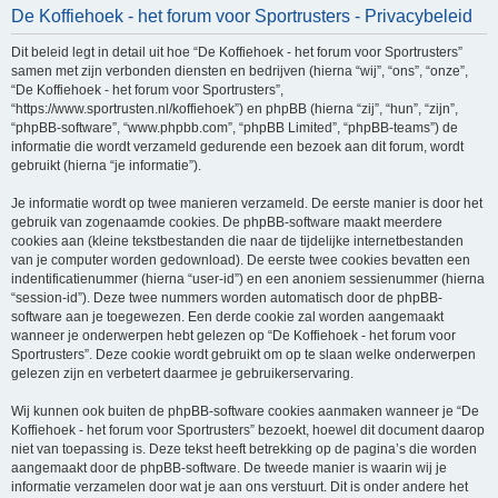
De Koffiehoek - het forum voor Sportrusters - Privacybeleid
e
k
Dit beleid legt in detail uit hoe “De Koffiehoek - het forum voor Sportrusters”
samen met zijn verbonden diensten en bedrijven (hierna “wij”, “ons”, “onze”,
“De Koffiehoek - het forum voor Sportrusters”,
“https://www.sportrusten.nl/koffiehoek”) en phpBB (hierna “zij”, “hun”, “zijn”,
“phpBB-software”, “www.phpbb.com”, “phpBB Limited”, “phpBB-teams”) de
informatie die wordt verzameld gedurende een bezoek aan dit forum, wordt
gebruikt (hierna “je informatie”).
Je informatie wordt op twee manieren verzameld. De eerste manier is door het
gebruik van zogenaamde cookies. De phpBB-software maakt meerdere
cookies aan (kleine tekstbestanden die naar de tijdelijke internetbestanden
van je computer worden gedownload). De eerste twee cookies bevatten een
indentificatienummer (hierna “user-id”) en een anoniem sessienummer (hierna
“session-id”). Deze twee nummers worden automatisch door de phpBB-
software aan je toegewezen. Een derde cookie zal worden aangemaakt
wanneer je onderwerpen hebt gelezen op “De Koffiehoek - het forum voor
Sportrusters”. Deze cookie wordt gebruikt om op te slaan welke onderwerpen
gelezen zijn en verbetert daarmee je gebruikerservaring.
Wij kunnen ook buiten de phpBB-software cookies aanmaken wanneer je “De
Koffiehoek - het forum voor Sportrusters” bezoekt, hoewel dit document daarop
niet van toepassing is. Deze tekst heeft betrekking op de pagina’s die worden
aangemaakt door de phpBB-software. De tweede manier is waarin wij je
informatie verzamelen door wat je aan ons verstuurt. Dit is onder andere het