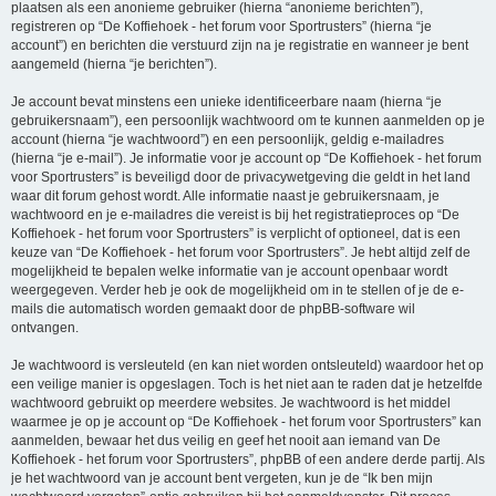
plaatsen als een anonieme gebruiker (hierna “anonieme berichten”),
registreren op “De Koffiehoek - het forum voor Sportrusters” (hierna “je
account”) en berichten die verstuurd zijn na je registratie en wanneer je bent
aangemeld (hierna “je berichten”).
Je account bevat minstens een unieke identificeerbare naam (hierna “je
gebruikersnaam”), een persoonlijk wachtwoord om te kunnen aanmelden op je
account (hierna “je wachtwoord”) en een persoonlijk, geldig e-mailadres
(hierna “je e-mail”). Je informatie voor je account op “De Koffiehoek - het forum
voor Sportrusters” is beveiligd door de privacywetgeving die geldt in het land
waar dit forum gehost wordt. Alle informatie naast je gebruikersnaam, je
wachtwoord en je e-mailadres die vereist is bij het registratieproces op “De
Koffiehoek - het forum voor Sportrusters” is verplicht of optioneel, dat is een
keuze van “De Koffiehoek - het forum voor Sportrusters”. Je hebt altijd zelf de
mogelijkheid te bepalen welke informatie van je account openbaar wordt
weergegeven. Verder heb je ook de mogelijkheid om in te stellen of je de e-
mails die automatisch worden gemaakt door de phpBB-software wil
ontvangen.
Je wachtwoord is versleuteld (en kan niet worden ontsleuteld) waardoor het op
een veilige manier is opgeslagen. Toch is het niet aan te raden dat je hetzelfde
wachtwoord gebruikt op meerdere websites. Je wachtwoord is het middel
waarmee je op je account op “De Koffiehoek - het forum voor Sportrusters” kan
aanmelden, bewaar het dus veilig en geef het nooit aan iemand van De
Koffiehoek - het forum voor Sportrusters”, phpBB of een andere derde partij. Als
je het wachtwoord van je account bent vergeten, kun je de “Ik ben mijn