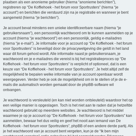
plaatsen als een anonieme gebruiker (hierna “anonieme berichten”),
registreren op “De Koffiehoek - het forum voor Sportrusters” (hierna “je
account”) en berichten die verstuurd zijn na je registratie en wanneer je bent
aangemeld (hierna “je berichten”).
Je account bevat minstens een unieke identificeerbare naam (hierna “je
gebruikersnaam”), een persoonlijk wachtwoord om te kunnen aanmelden op je
account (hierna “je wachtwoord”) en een persoonlijk, geldig e-mailadres
(hierna “je e-mail”). Je informatie voor je account op “De Koffiehoek - het forum
voor Sportrusters” is beveiligd door de privacywetgeving die geldt in het land
waar dit forum gehost wordt. Alle informatie naast je gebruikersnaam, je
wachtwoord en je e-mailadres die vereist is bij het registratieproces op “De
Koffiehoek - het forum voor Sportrusters” is verplicht of optioneel, dat is een
keuze van “De Koffiehoek - het forum voor Sportrusters”. Je hebt altijd zelf de
mogelijkheid te bepalen welke informatie van je account openbaar wordt
weergegeven. Verder heb je ook de mogelijkheid om in te stellen of je de e-
mails die automatisch worden gemaakt door de phpBB-software wil
ontvangen.
Je wachtwoord is versleuteld (en kan niet worden ontsleuteld) waardoor het op
een veilige manier is opgeslagen. Toch is het niet aan te raden dat je hetzelfde
wachtwoord gebruikt op meerdere websites. Je wachtwoord is het middel
waarmee je op je account op “De Koffiehoek - het forum voor Sportrusters” kan
aanmelden, bewaar het dus veilig en geef het nooit aan iemand van De
Koffiehoek - het forum voor Sportrusters”, phpBB of een andere derde partij. Als
je het wachtwoord van je account bent vergeten, kun je de “Ik ben mijn