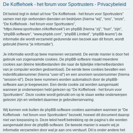
De Koffiehoek - het forum voor Sportrusters - Privacybeleid
e
k
Dit beleid legt in detail uit hoe “De Koffiehoek - het forum voor Sportrusters”
samen met zijn verbonden diensten en bedrijven (hierna “wij”, “ons”, “onze”,
“De Koffiehoek - het forum voor Sportrusters”,
“https://www.sportrusten.nl/koffiehoek”) en phpBB (hierna “zij”, “hun”, “zijn”,
“phpBB-software”, “www.phpbb.com”, “phpBB Limited”, “phpBB-teams”) de
informatie die wordt verzameld gedurende een bezoek aan dit forum, wordt
gebruikt (hierna “je informatie”).
Je informatie wordt op twee manieren verzameld. De eerste manier is door het
gebruik van zogenaamde cookies. De phpBB-software maakt meerdere
cookies aan (kleine tekstbestanden die naar de tijdelijke internetbestanden
van je computer worden gedownload). De eerste twee cookies bevatten een
indentificatienummer (hierna “user-id”) en een anoniem sessienummer (hierna
“session-id”). Deze twee nummers worden automatisch door de phpBB-
software aan je toegewezen. Een derde cookie zal worden aangemaakt
wanneer je onderwerpen hebt gelezen op “De Koffiehoek - het forum voor
Sportrusters”. Deze cookie wordt gebruikt om op te slaan welke onderwerpen
gelezen zijn en verbetert daarmee je gebruikerservaring.
Wij kunnen ook buiten de phpBB-software cookies aanmaken wanneer je “De
Koffiehoek - het forum voor Sportrusters” bezoekt, hoewel dit document daarop
niet van toepassing is. Deze tekst heeft betrekking op de pagina’s die worden
aangemaakt door de phpBB-software. De tweede manier is waarin wij je
informatie verzamelen door wat je aan ons verstuurt. Dit is onder andere het