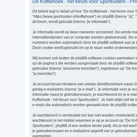
De Koffiehoek - het forum voor Sportrusters - Pr
Dit beleid legt in detail uit hoe “De Koffiehoek - het forum voor
“https://www.sportrusten.nl/koffiehoek”) en phpBB (hierna “zi
dit forum, wordt gebruikt (hierna “je informatie”).
Je informatie wordt op twee manieren verzameld. De eerste ma
internetbestanden van je computer worden gedownload). De eer
nummers worden automatisch door de phpBB-software aan je t
Deze cookie wordt gebruikt om op te slaan welke onderwerpen 
Wij kunnen ook buiten de phpBB-software cookies aanmaken wann
op de pagina’s die worden aangemaakt door de phpBB-software.
gebruiker (hierna “anonieme berichten”), registreren op “De Kof
“je berichten”).
Je account bevat minstens een unieke identificeerbare naam (
geldig e-mailadres (hierna “je e-mail”). Je informatie voor je a
informatie naast je gebruikersnaam, je wachtwoord en je e-mailad
Koffiehoek - het forum voor Sportrusters”. Je hebt altijd zelf 
e-mails die automatisch worden gemaakt door de phpBB-softwa
Je wachtwoord is versleuteld (en kan niet worden ontsleuteld) 
wachtwoord is het middel waarmee je op je account op “De Koff
Sportrusters”, phpBB of een andere derde partij. Als je het wac
je gebruikersnaam en e-mailadres opgeeft van je gebruikersac
aanmelden.