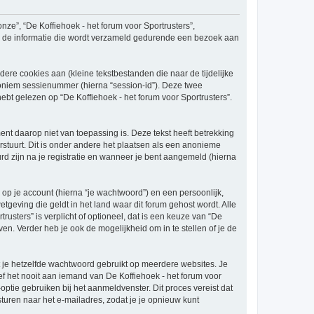
onze”, “De Koffiehoek - het forum voor Sportrusters”,
s”) de informatie die wordt verzameld gedurende een bezoek aan
re cookies aan (kleine tekstbestanden die naar de tijdelijke
oniem sessienummer (hierna “session-id”). Deze twee
gelezen op “De Koffiehoek - het forum voor Sportrusters”.
t daarop niet van toepassing is. Deze tekst heeft betrekking
stuurt. Dit is onder andere het plaatsen als een anonieme
urd zijn na je registratie en wanneer je bent aangemeld (hierna
p je account (hierna “je wachtwoord”) en een persoonlijk,
etgeving die geldt in het land waar dit forum gehost wordt. Alle
rusters” is verplicht of optioneel, dat is een keuze van “De
en. Verder heb je ook de mogelijkheid om in te stellen of je de
at je hetzelfde wachtwoord gebruikt op meerdere websites. Je
f het nooit aan iemand van De Koffiehoek - het forum voor
optie gebruiken bij het aanmeldvenster. Dit proces vereist dat
ren naar het e-mailadres, zodat je je opnieuw kunt