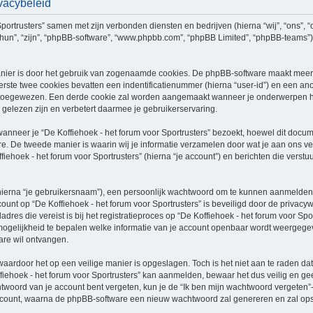
ivacybeleid
 Sportrusters” samen met zijn verbonden diensten en bedrijven (hierna “wij”, “ons”, “
j”, “hun”, “zijn”, “phpBB-software”, “www.phpbb.com”, “phpBB Limited”, “phpBB-team
nier is door het gebruik van zogenaamde cookies. De phpBB-software maakt meerde
ste twee cookies bevatten een indentificatienummer (hierna “user-id”) en een an
oegewezen. Een derde cookie zal worden aangemaakt wanneer je onderwerpen hebt 
gelezen zijn en verbetert daarmee je gebruikerservaring.
eer je “De Koffiehoek - het forum voor Sportrusters” bezoekt, hoewel dit documen
 De tweede manier is waarin wij je informatie verzamelen door wat je aan ons ver
fiehoek - het forum voor Sportrusters” (hierna “je account”) en berichten die verstu
hierna “je gebruikersnaam”), een persoonlijk wachtwoord om te kunnen aanmelden o
ccount op “De Koffiehoek - het forum voor Sportrusters” is beveiligd door de privacyw
res die vereist is bij het registratieproces op “De Koffiehoek - het forum voor Sport
de mogelijkheid te bepalen welke informatie van je account openbaar wordt weergegev
re wil ontvangen.
waardoor het op een veilige manier is opgeslagen. Toch is het niet aan te raden d
iehoek - het forum voor Sportrusters” kan aanmelden, bewaar het dus veilig en gee
htwoord van je account bent vergeten, kun je de “Ik ben mijn wachtwoord vergeten”-
count, waarna de phpBB-software een nieuw wachtwoord zal genereren en zal opstu