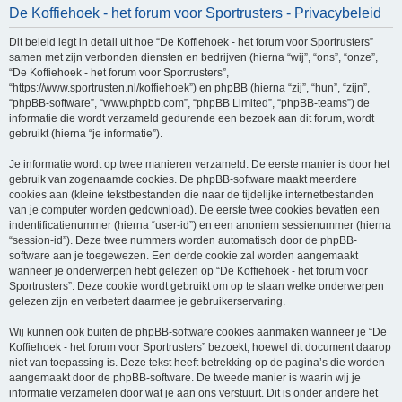
De Koffiehoek - het forum voor Sportrusters - Privacybeleid
e
k
Dit beleid legt in detail uit hoe “De Koffiehoek - het forum voor Sportrusters”
samen met zijn verbonden diensten en bedrijven (hierna “wij”, “ons”, “onze”,
“De Koffiehoek - het forum voor Sportrusters”,
“https://www.sportrusten.nl/koffiehoek”) en phpBB (hierna “zij”, “hun”, “zijn”,
“phpBB-software”, “www.phpbb.com”, “phpBB Limited”, “phpBB-teams”) de
informatie die wordt verzameld gedurende een bezoek aan dit forum, wordt
gebruikt (hierna “je informatie”).
Je informatie wordt op twee manieren verzameld. De eerste manier is door het
gebruik van zogenaamde cookies. De phpBB-software maakt meerdere
cookies aan (kleine tekstbestanden die naar de tijdelijke internetbestanden
van je computer worden gedownload). De eerste twee cookies bevatten een
indentificatienummer (hierna “user-id”) en een anoniem sessienummer (hierna
“session-id”). Deze twee nummers worden automatisch door de phpBB-
software aan je toegewezen. Een derde cookie zal worden aangemaakt
wanneer je onderwerpen hebt gelezen op “De Koffiehoek - het forum voor
Sportrusters”. Deze cookie wordt gebruikt om op te slaan welke onderwerpen
gelezen zijn en verbetert daarmee je gebruikerservaring.
Wij kunnen ook buiten de phpBB-software cookies aanmaken wanneer je “De
Koffiehoek - het forum voor Sportrusters” bezoekt, hoewel dit document daarop
niet van toepassing is. Deze tekst heeft betrekking op de pagina’s die worden
aangemaakt door de phpBB-software. De tweede manier is waarin wij je
informatie verzamelen door wat je aan ons verstuurt. Dit is onder andere het