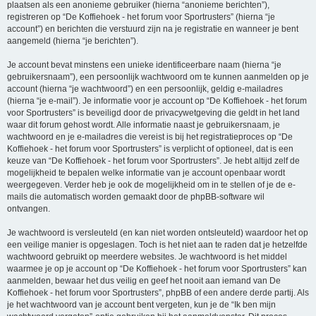
plaatsen als een anonieme gebruiker (hierna “anonieme berichten”),
registreren op “De Koffiehoek - het forum voor Sportrusters” (hierna “je
account”) en berichten die verstuurd zijn na je registratie en wanneer je bent
aangemeld (hierna “je berichten”).
Je account bevat minstens een unieke identificeerbare naam (hierna “je
gebruikersnaam”), een persoonlijk wachtwoord om te kunnen aanmelden op je
account (hierna “je wachtwoord”) en een persoonlijk, geldig e-mailadres
(hierna “je e-mail”). Je informatie voor je account op “De Koffiehoek - het forum
voor Sportrusters” is beveiligd door de privacywetgeving die geldt in het land
waar dit forum gehost wordt. Alle informatie naast je gebruikersnaam, je
wachtwoord en je e-mailadres die vereist is bij het registratieproces op “De
Koffiehoek - het forum voor Sportrusters” is verplicht of optioneel, dat is een
keuze van “De Koffiehoek - het forum voor Sportrusters”. Je hebt altijd zelf de
mogelijkheid te bepalen welke informatie van je account openbaar wordt
weergegeven. Verder heb je ook de mogelijkheid om in te stellen of je de e-
mails die automatisch worden gemaakt door de phpBB-software wil
ontvangen.
Je wachtwoord is versleuteld (en kan niet worden ontsleuteld) waardoor het op
een veilige manier is opgeslagen. Toch is het niet aan te raden dat je hetzelfde
wachtwoord gebruikt op meerdere websites. Je wachtwoord is het middel
waarmee je op je account op “De Koffiehoek - het forum voor Sportrusters” kan
aanmelden, bewaar het dus veilig en geef het nooit aan iemand van De
Koffiehoek - het forum voor Sportrusters”, phpBB of een andere derde partij. Als
je het wachtwoord van je account bent vergeten, kun je de “Ik ben mijn