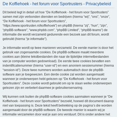
De Koffiehoek - het forum voor Sportrusters - Privacybeleid
e
k
Dit beleid legt in detail uit hoe “De Koffiehoek - het forum voor Sportrusters”
samen met zijn verbonden diensten en bedrijven (hierna “wij”, “ons”, “onze”,
“De Koffiehoek - het forum voor Sportrusters”,
“https://www.sportrusten.nl/koffiehoek”) en phpBB (hierna “zij”, “hun”, “zijn”,
“phpBB-software”, “www.phpbb.com”, “phpBB Limited”, “phpBB-teams”) de
informatie die wordt verzameld gedurende een bezoek aan dit forum, wordt
gebruikt (hierna “je informatie”).
Je informatie wordt op twee manieren verzameld. De eerste manier is door het
gebruik van zogenaamde cookies. De phpBB-software maakt meerdere
cookies aan (kleine tekstbestanden die naar de tijdelijke internetbestanden
van je computer worden gedownload). De eerste twee cookies bevatten een
indentificatienummer (hierna “user-id”) en een anoniem sessienummer (hierna
“session-id”). Deze twee nummers worden automatisch door de phpBB-
software aan je toegewezen. Een derde cookie zal worden aangemaakt
wanneer je onderwerpen hebt gelezen op “De Koffiehoek - het forum voor
Sportrusters”. Deze cookie wordt gebruikt om op te slaan welke onderwerpen
gelezen zijn en verbetert daarmee je gebruikerservaring.
Wij kunnen ook buiten de phpBB-software cookies aanmaken wanneer je “De
Koffiehoek - het forum voor Sportrusters” bezoekt, hoewel dit document daarop
niet van toepassing is. Deze tekst heeft betrekking op de pagina’s die worden
aangemaakt door de phpBB-software. De tweede manier is waarin wij je
informatie verzamelen door wat je aan ons verstuurt. Dit is onder andere het