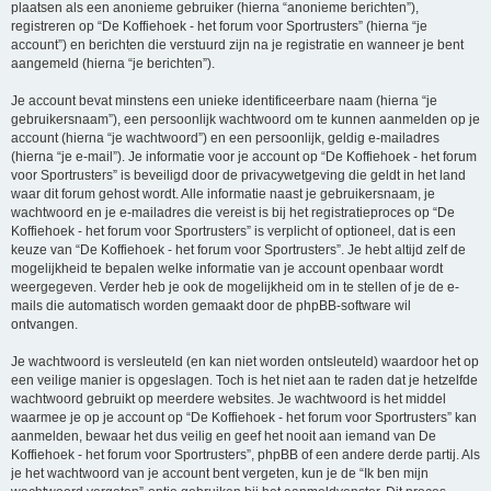
plaatsen als een anonieme gebruiker (hierna “anonieme berichten”),
registreren op “De Koffiehoek - het forum voor Sportrusters” (hierna “je
account”) en berichten die verstuurd zijn na je registratie en wanneer je bent
aangemeld (hierna “je berichten”).
Je account bevat minstens een unieke identificeerbare naam (hierna “je
gebruikersnaam”), een persoonlijk wachtwoord om te kunnen aanmelden op je
account (hierna “je wachtwoord”) en een persoonlijk, geldig e-mailadres
(hierna “je e-mail”). Je informatie voor je account op “De Koffiehoek - het forum
voor Sportrusters” is beveiligd door de privacywetgeving die geldt in het land
waar dit forum gehost wordt. Alle informatie naast je gebruikersnaam, je
wachtwoord en je e-mailadres die vereist is bij het registratieproces op “De
Koffiehoek - het forum voor Sportrusters” is verplicht of optioneel, dat is een
keuze van “De Koffiehoek - het forum voor Sportrusters”. Je hebt altijd zelf de
mogelijkheid te bepalen welke informatie van je account openbaar wordt
weergegeven. Verder heb je ook de mogelijkheid om in te stellen of je de e-
mails die automatisch worden gemaakt door de phpBB-software wil
ontvangen.
Je wachtwoord is versleuteld (en kan niet worden ontsleuteld) waardoor het op
een veilige manier is opgeslagen. Toch is het niet aan te raden dat je hetzelfde
wachtwoord gebruikt op meerdere websites. Je wachtwoord is het middel
waarmee je op je account op “De Koffiehoek - het forum voor Sportrusters” kan
aanmelden, bewaar het dus veilig en geef het nooit aan iemand van De
Koffiehoek - het forum voor Sportrusters”, phpBB of een andere derde partij. Als
je het wachtwoord van je account bent vergeten, kun je de “Ik ben mijn