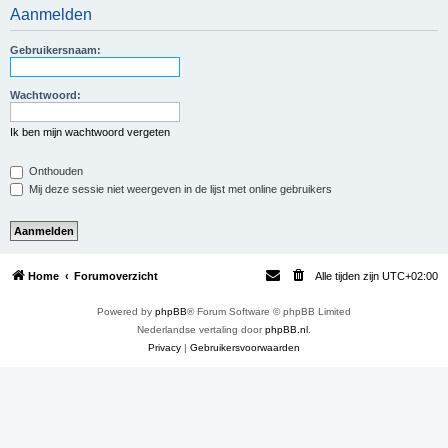
Aanmelden
e
k
Gebruikersnaam:
Wachtwoord:
Ik ben mijn wachtwoord vergeten
Onthouden
Mij deze sessie niet weergeven in de lijst met online gebruikers
Home
Forumoverzicht
Alle tijden zijn
UTC+02:00
Powered by
phpBB
® Forum Software © phpBB Limited
Nederlandse vertaling door
phpBB.nl
.
Privacy
|
Gebruikersvoorwaarden