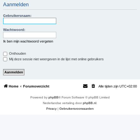
Aanmelden
e
k
Gebruikersnaam:
Wachtwoord:
Ik ben mijn wachtwoord vergeten
Onthouden
Mij deze sessie niet weergeven in de lijst met online gebruikers
Home
Forumoverzicht
Alle tijden zijn
UTC+02:00
Powered by
phpBB
® Forum Software © phpBB Limited
Nederlandse vertaling door
phpBB.nl
.
Privacy
|
Gebruikersvoorwaarden