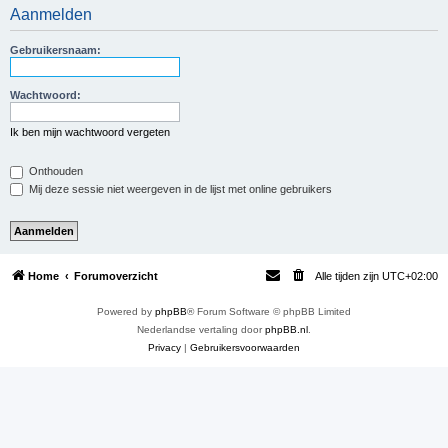
Aanmelden
e
k
Gebruikersnaam:
Wachtwoord:
Ik ben mijn wachtwoord vergeten
Onthouden
Mij deze sessie niet weergeven in de lijst met online gebruikers
Home
Forumoverzicht
Alle tijden zijn
UTC+02:00
Powered by
phpBB
® Forum Software © phpBB Limited
Nederlandse vertaling door
phpBB.nl
.
Privacy
|
Gebruikersvoorwaarden