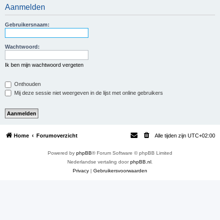
Aanmelden
e
k
Gebruikersnaam:
Wachtwoord:
Ik ben mijn wachtwoord vergeten
Onthouden
Mij deze sessie niet weergeven in de lijst met online gebruikers
Home
Forumoverzicht
Alle tijden zijn
UTC+02:00
Powered by
phpBB
® Forum Software © phpBB Limited
Nederlandse vertaling door
phpBB.nl
.
Privacy
|
Gebruikersvoorwaarden