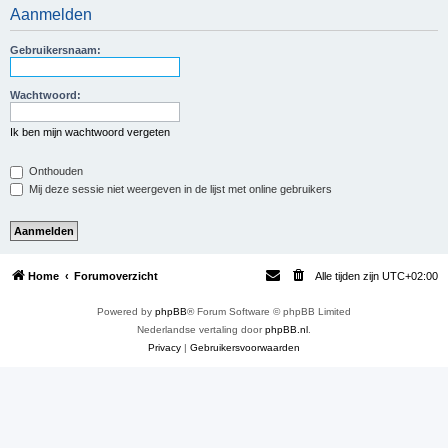
Aanmelden
e
k
Gebruikersnaam:
Wachtwoord:
Ik ben mijn wachtwoord vergeten
Onthouden
Mij deze sessie niet weergeven in de lijst met online gebruikers
Home
Forumoverzicht
Alle tijden zijn
UTC+02:00
Powered by
phpBB
® Forum Software © phpBB Limited
Nederlandse vertaling door
phpBB.nl
.
Privacy
|
Gebruikersvoorwaarden