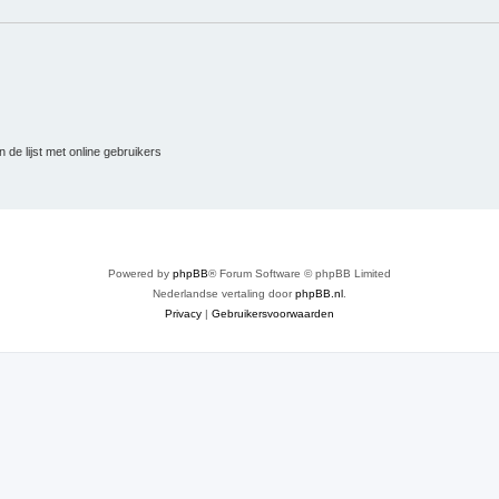
 de lijst met online gebruikers
Powered by
phpBB
® Forum Software © phpBB Limited
Nederlandse vertaling door
phpBB.nl
.
Privacy
|
Gebruikersvoorwaarden