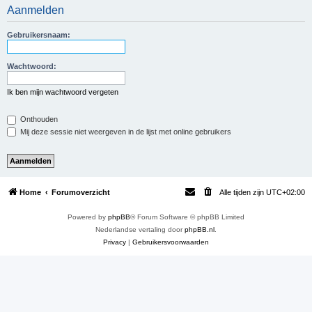
Aanmelden
e
k
Gebruikersnaam:
Wachtwoord:
Ik ben mijn wachtwoord vergeten
Onthouden
Mij deze sessie niet weergeven in de lijst met online gebruikers
Home
Forumoverzicht
Alle tijden zijn
UTC+02:00
Powered by
phpBB
® Forum Software © phpBB Limited
Nederlandse vertaling door
phpBB.nl
.
Privacy
|
Gebruikersvoorwaarden