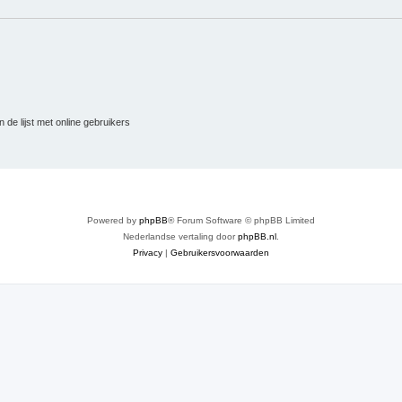
 de lijst met online gebruikers
Powered by
phpBB
® Forum Software © phpBB Limited
Nederlandse vertaling door
phpBB.nl
.
Privacy
|
Gebruikersvoorwaarden