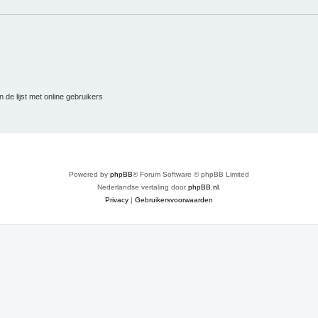
 de lijst met online gebruikers
Powered by
phpBB
® Forum Software © phpBB Limited
Nederlandse vertaling door
phpBB.nl
.
Privacy
|
Gebruikersvoorwaarden