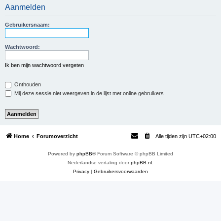
Aanmelden
e
k
Gebruikersnaam:
Wachtwoord:
Ik ben mijn wachtwoord vergeten
Onthouden
Mij deze sessie niet weergeven in de lijst met online gebruikers
Home
Forumoverzicht
Alle tijden zijn
UTC+02:00
Powered by
phpBB
® Forum Software © phpBB Limited
Nederlandse vertaling door
phpBB.nl
.
Privacy
|
Gebruikersvoorwaarden