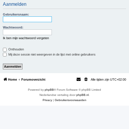
Aanmelden
e
k
Gebruikersnaam:
Wachtwoord:
Ik ben mijn wachtwoord vergeten
Onthouden
Mij deze sessie niet weergeven in de lijst met online gebruikers
Home
Forumoverzicht
Alle tijden zijn
UTC+02:00
Powered by
phpBB
® Forum Software © phpBB Limited
Nederlandse vertaling door
phpBB.nl
.
Privacy
|
Gebruikersvoorwaarden