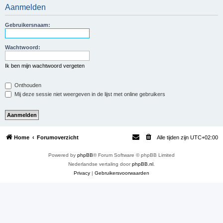
Aanmelden
e
k
Gebruikersnaam:
Wachtwoord:
Ik ben mijn wachtwoord vergeten
Onthouden
Mij deze sessie niet weergeven in de lijst met online gebruikers
Home
Forumoverzicht
Alle tijden zijn
UTC+02:00
Powered by
phpBB
® Forum Software © phpBB Limited
Nederlandse vertaling door
phpBB.nl
.
Privacy
|
Gebruikersvoorwaarden