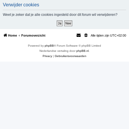
Verwijder cookies
e
k
Weet je zeker dat je alle cookies ingesteld door dit forum wil verwijderen?
Home
Forumoverzicht
Alle tijden zijn
UTC+02:00
Powered by
phpBB
® Forum Software © phpBB Limited
Nederlandse vertaling door
phpBB.nl
.
Privacy
|
Gebruikersvoorwaarden