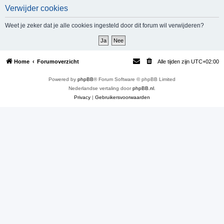
Verwijder cookies
e
k
Weet je zeker dat je alle cookies ingesteld door dit forum wil verwijderen?
Home
Forumoverzicht
Alle tijden zijn
UTC+02:00
Powered by
phpBB
® Forum Software © phpBB Limited
Nederlandse vertaling door
phpBB.nl
.
Privacy
|
Gebruikersvoorwaarden