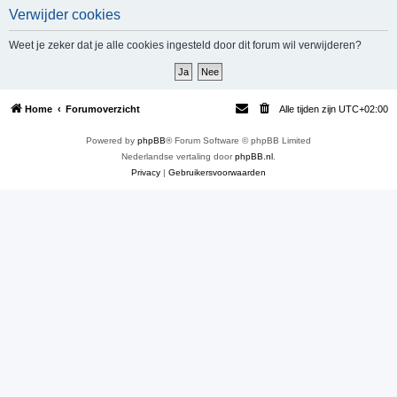
Verwijder cookies
e
k
Weet je zeker dat je alle cookies ingesteld door dit forum wil verwijderen?
Home
Forumoverzicht
Alle tijden zijn
UTC+02:00
Powered by
phpBB
® Forum Software © phpBB Limited
Nederlandse vertaling door
phpBB.nl
.
Privacy
|
Gebruikersvoorwaarden