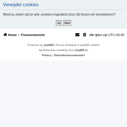
Verwijder cookies
e
k
Weet je zeker dat je alle cookies ingesteld door dit forum wil verwijderen?
Home
Forumoverzicht
Alle tijden zijn
UTC+02:00
Powered by
phpBB
® Forum Software © phpBB Limited
Nederlandse vertaling door
phpBB.nl
.
Privacy
|
Gebruikersvoorwaarden