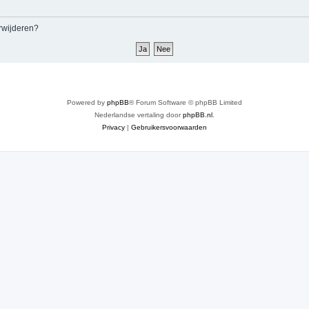
erwijderen?
Powered by
phpBB
® Forum Software © phpBB Limited
Nederlandse vertaling door
phpBB.nl
.
Privacy
|
Gebruikersvoorwaarden