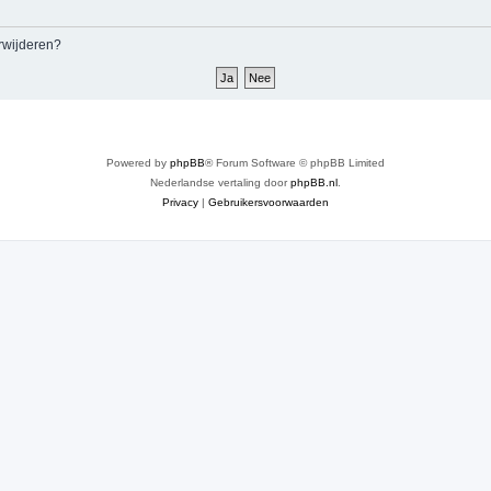
erwijderen?
Powered by
phpBB
® Forum Software © phpBB Limited
Nederlandse vertaling door
phpBB.nl
.
Privacy
|
Gebruikersvoorwaarden