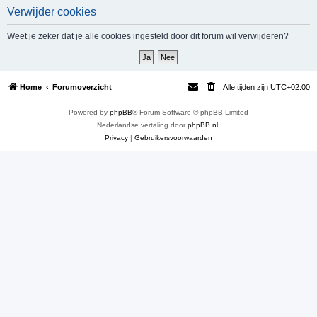
Verwijder cookies
e
k
Weet je zeker dat je alle cookies ingesteld door dit forum wil verwijderen?
Home
Forumoverzicht
Alle tijden zijn
UTC+02:00
Powered by
phpBB
® Forum Software © phpBB Limited
Nederlandse vertaling door
phpBB.nl
.
Privacy
|
Gebruikersvoorwaarden