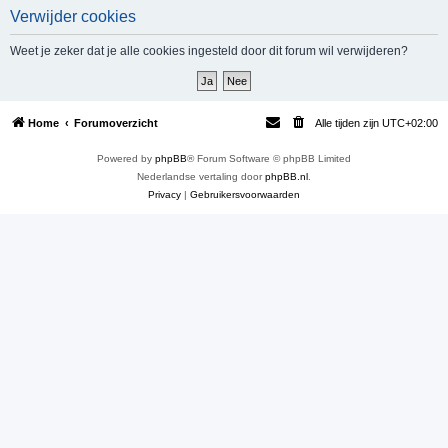
Verwijder cookies
e
k
Weet je zeker dat je alle cookies ingesteld door dit forum wil verwijderen?
Home
Forumoverzicht
Alle tijden zijn
UTC+02:00
Powered by
phpBB
® Forum Software © phpBB Limited
Nederlandse vertaling door
phpBB.nl
.
Privacy
|
Gebruikersvoorwaarden