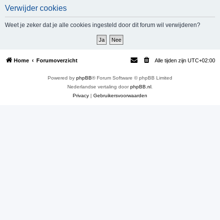
Verwijder cookies
e
k
Weet je zeker dat je alle cookies ingesteld door dit forum wil verwijderen?
Home
Forumoverzicht
Alle tijden zijn
UTC+02:00
Powered by
phpBB
® Forum Software © phpBB Limited
Nederlandse vertaling door
phpBB.nl
.
Privacy
|
Gebruikersvoorwaarden